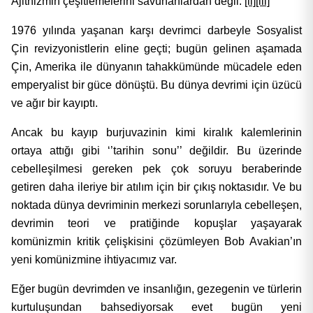
Ajithizmin çeşitlemelerini savunanlardan değil.
[ii]
[iii]
1976 yılında yaşanan karşı devrimci darbeyle Sosyalist
Çin revizyonistlerin eline geçti; bugün gelinen aşamada
Çin, Amerika ile dünyanın tahakkümünde mücadele eden
emperyalist bir güce dönüştü. Bu dünya devrimi için üzücü
ve ağır bir kayıptı.
Ancak bu kayıp burjuvazinin kimi kiralık kalemlerinin
ortaya attığı gibi ‘’tarihin sonu’’ değildir. Bu üzerinde
cebelleşilmesi gereken pek çok soruyu beraberinde
getiren daha ileriye bir atılım için bir çıkış noktasıdır. Ve bu
noktada dünya devriminin merkezi sorunlarıyla cebelleşen,
devrimin teori ve pratiğinde kopuşlar yaşayarak
komünizmin kritik çelişkisini çözümleyen Bob Avakian’ın
yeni komünizmine ihtiyacımız var.
Eğer bugün devrimden ve insanlığın, gezegenin ve türlerin
kurtuluşundan bahsediyorsak evet bugün yeni