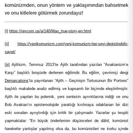
komünizmden, onun yöntem ve yaklaşımından bahsetmek
ve onu kitlelere götürmek zorundayız!
[i]
https://revcom.us/a/140/Mao_true-story-en.html
[ii]
https://yenikomunizm.com/yeni-komunizm-her-seyi-degistirebilir-
sayet/
[iii]
Ajithizm, Temmuz 2013’te Ajith tarafından yazılan “Avakianizm’e
Karşı” başlıklı broşürde derlenen eğilimdir. Bu eğilim, çevrimiçi dergi
Demarcations
’ta yayınlanan “Ajith – Geçmişin Tortusunun Bir Portresi”
başlıklı makalede analiz edilmiş ve kapsamlı bir biçimde eleştirilmiştir.
Ajith ile yapılan bu polemik, yeni sentezin ayrıntılarına indiği ve onu
Bob Avakian’ın epistemolojide yarattığı kırılmaya odaklanan bir dizi
eski sorudan ayrıştırdığı için kritik bir çalışmadır. Yazarlar şu tespiti
yapmaktalar: “En büyük önderlerinin düşünceleri de dâhil, komünist
harekette yanlışlar yapılmış olsa da, bu komünistleri ne korku içinde