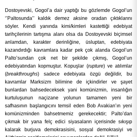
Dostoyevski, Gogol’a dair yaptığı bu gözlemde Gogol’un
‘’Paltosunda’’ kaldık demez aksine oradan çıktıklarını
söyler. Kendi yanında kimi/kimleri kastettiği edebiyat
tarihçilerinin tartışma alanı olsa da Dostoyevski biçimsel
anlamdan, karakter derinliğine, üsluptan, edebiyata
kazandırdığı kavramlara kadar pek çok alanda Gogol’un
Palto’sundan çok net bir şekilde çıkmış, Gogol’un
edebiyatından kopmuştur. Kopuşlar (
rupture
) ve atılımlar
(
breakthroughs
) sadece edebiyata özgü değildir, bu
kavramlar Marksizm bilimine de içkindirler ve şayet
bunlardan bahsedeceksek yani komünizmin, insanlığın
kurtuluşunun naçizane yolunun tamamen yeni bir
safhasının başlangıcını temsil eden Bob Avakian’ın yeni
komünizminden bahsetmemiz gerekecektir; Palto’dan
çıkmak bir yana felç edici siyasaların içerisinde sıkışıp
kalarak burjuva demokrasisini, sosyal demokrasiyi ve