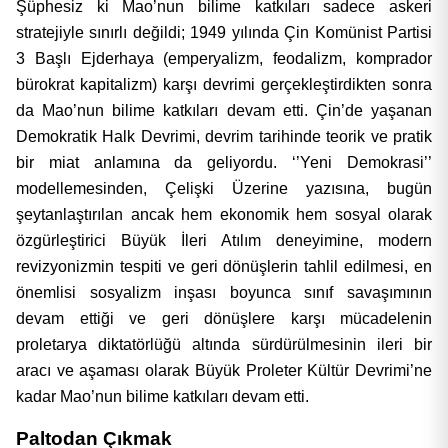
Şüphesiz ki Mao’nun bilime katkıları sadece askeri
stratejiyle sınırlı değildi; 1949 yılında Çin Komünist Partisi
3 Başlı Ejderhaya (emperyalizm, feodalizm, komprador
bürokrat kapitalizm) karşı devrimi gerçekleştirdikten sonra
da Mao’nun bilime katkıları devam etti. Çin’de yaşanan
Demokratik Halk Devrimi, devrim tarihinde teorik ve pratik
bir miat anlamına da geliyordu. ‘’Yeni Demokrasi’’
modellemesinden, Çelişki Üzerine yazısına, bugün
şeytanlaştırılan ancak hem ekonomik hem sosyal olarak
özgürleştirici Büyük İleri Atılım deneyimine, modern
revizyonizmin tespiti ve geri dönüşlerin tahlil edilmesi, en
önemlisi sosyalizm inşası boyunca sınıf savaşımının
devam ettiği ve geri dönüşlere karşı mücadelenin
proletarya diktatörlüğü altında sürdürülmesinin ileri bir
aracı ve aşaması olarak Büyük Proleter Kültür Devrimi’ne
kadar Mao’nun bilime katkıları devam etti.
Paltodan Çıkmak