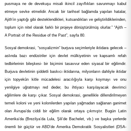
pusmaya ne de devekuşu misali ikincil zayıflıkları savunmayı kabul
etmeye sevke etmelidir. Ancak bir tarihsel bağlamda yapılan hatalar,
Ajith’in yaptığı gibi desteklendikleri, kutsandıkları ve geliştirildiklerinden,
toplum için nitel olarak farklı bir projeye dönüştürülmüş olurlar.” “Ajith –
A Portrait of the Residue of the Past”, sayfa 80.
Sosyal demokrasi, “sosyalizmin” burjuva seçimleriyle iktidara gelecek –
aslında bazı endüstriler için devlet mülkiyetinin ve kapsamlı refah
tedbirlerinin bileşkesi- bir biçimini tasavvur eden siyasal bir eğilimdir.
Burjuva devletinin şiddetli baskıcı iktidarına, milyonların dahliyle iktidar
için topyekûn kitle mücadelesi aracılığıyla karşı koymayı ve onu
yenilgiye uğratmayı red deder, bu ihtiyacı karşılayacak devrimci
eğilimlere de karşı çıkar. Sosyal demokrasi, genellikle dillendirilmeyen
temeli koloni ve yeni kolonilerden yapılan yağmadan sağlanan ganimet
olan Avrupa’da ciddi bir eğilim olarak ortaya çıkmıştır. Bugün Latin
Amerika’da (Brezilya’da Lula, Şili’de Bachelet, vb.) ve başka yerlerde
önemli bir güçtür ve ABD’de Amerika Demokratik Sosyalistleri (DSA-