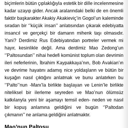
biçimlerin bütün çıplaklığıyla estetik bir dille incelenmesine
kadar uzayıp gider. Ancak aralarındaki belki de en önemli
faktör başkarakter Akakiy Akakieviç’in Gogol’un kaleminde
sıradan bir ‘’küçük insan’’ anlatısından çıkarak edebiyatta
insancıl ve gerçekçi bir damarın mihenk taşı olmasıdır.
Yani? Derdimiz Rus Edebiyatından portreler vermek mi
hayır, kesinlikle değil. Ama derdimiz Mao Zedong’un
‘’Paltosundan’’ nihai hedefi komünist toplum olan devrimin
ileri neferlerinin, İbrahim Kaypakkaya’nın, Bob Avakian’ın
ve devrime hayatını adamış nice yoldaşların ve bütün bir
kuşağın nasıl çıktığını anlatmak ve bunu anlatırken bu
‘’Palto’’nun -Marx’la birlikte başlayan ve Lenin’le birlikte
niteliksel bir ilerleme seyreden ve Mao’nun ölümsüz
katkılarıyla yeni bir aşamayı temsil eden- neden ve nasıl
bir kopuş anlamına geldiğini ve bugün ‘’Paltodan
çıkmanın’’ ne anlama geldiğini anlatmaktır.
Mao’nun Paltosu