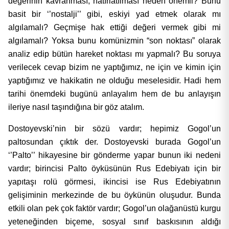
değerinin kavranması, hatırlatılması neden önemli? Bunu
basit bir ‘’nostalji’’ gibi, eskiyi yad etmek olarak mı
algılamalı? Geçmişe hak ettiği değeri vermek gibi mi
algılamalı? Yoksa bunu komünizmin “son noktası” olarak
analiz edip bütün hareket noktası mı yapmalı? Bu soruya
verilecek cevap bizim ne yaptığımız, ne için ve kimin için
yaptığımız ve hakikatin ne olduğu meselesidir. Hadi hem
tarihi önemdeki bugünü anlayalım hem de bu anlayışın
ileriye nasıl taşındığına bir göz atalım.
Dostoyevski’nin bir sözü vardır; hepimiz Gogol’un
paltosundan çıktık der. Dostoyevski burada Gogol’un
‘’Palto’’ hikayesine bir gönderme yapar bunun iki nedeni
vardır; birincisi Palto öyküsünün Rus Edebiyatı için bir
yapıtaşı rolü görmesi, ikincisi ise Rus Edebiyatının
gelişiminin merkezinde de bu öykünün oluşudur. Bunda
etkili olan pek çok faktör vardır; Gogol’un olağanüstü kurgu
yeteneğinden biçeme, sosyal sınıf baskısının aldığı