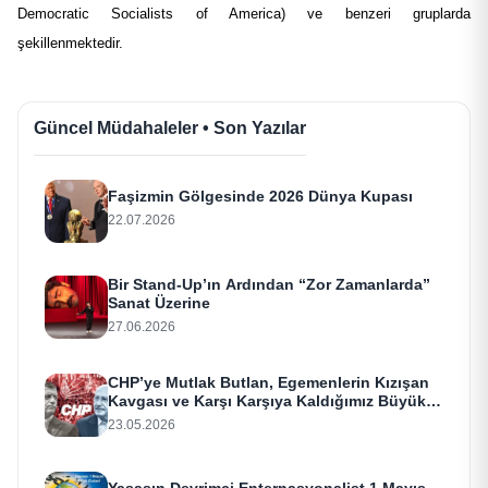
Democratic Socialists of America) ve benzeri gruplarda
şekillenmektedir.
Güncel Müdahaleler • Son Yazılar
Faşizmin Gölgesinde 2026 Dünya Kupası
22.07.2026
Bir Stand-Up’ın Ardından “Zor Zamanlarda”
Sanat Üzerine
27.06.2026
CHP’ye Mutlak Butlan, Egemenlerin Kızışan
Kavgası ve Karşı Karşıya Kaldığımız Büyük
Meydan Okuma
23.05.2026