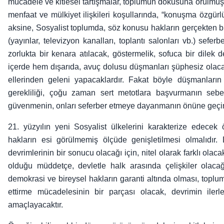
mücadele ve kitlesel tartışmalar, toplumun dokusuna örülmüş ö
menfaat ve mülkiyet ilişkileri koşullarında, “konuşma özgü
aksine, Sosyalist toplumda, söz konusu hakların gerçekten bi
(yayınlar, televizyon kanalları, toplantı salonları vb.) sefer
zorlukta bir kenara atılacak, göstermelik, sofuca bir dilek d
içerde hem dışarıda, avuç dolusu düşmanları şüphesiz olacak
ellerinden geleni yapacaklardır. Fakat böyle düşmanları
gerekliliği, çoğu zaman sert metotlara başvurmanın sebe
güvenmenin, onları seferber etmeye dayanmanın önüne geçiril
21. yüzyılın yeni Sosyalist ülkelerini karakterize edecek 
hakların esi görülmemiş ölçüde genişletilmesi olmalıdır. D
devrimlerinin bir sonucu olacağı için, nitel olarak farklı olac
olduğu müddetçe, devletle halk arasında çelişkiler olaca
demokrasi ve bireysel hakların garanti altında olması, topl
ettirme mücadelesinin bir parçası olacak, devrimin ilerle
amaçlayacaktır.