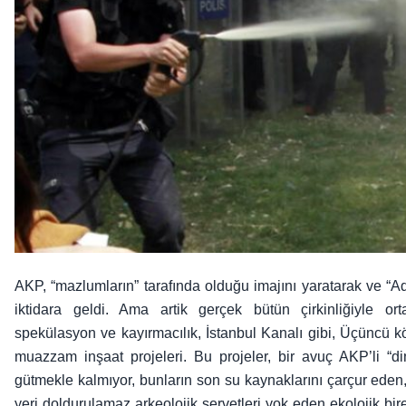
AKP, “mazlumların” tarafında olduğu imajını yaratarak ve “
iktidara geldi. Ama artik gerçek bütün çirkinliğiyle orta
spekülasyon ve kayırmacılık, İstanbul Kanalı gibi, Üçüncü k
muazzam inşaat projeleri. Bu projeler, bir avuç AKP’li “di
gütmekle kalmıyor, bunların son su kaynaklarını çarçur eden,
yeri doldurulamaz arkeolojik servetleri yok eden ekolojik bire