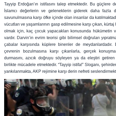
Tayyip Erdoğan’ın istifasını talep etmektedir. Bu güçlere 
İslamcı değerlerin ve geleneklerin giderek daha fazla day
savunulmasına karşı öfke içinde olan insanlar da katılmaktadı
vücutları ve yaşamlarının gasp edilmesine karşı çıkan, kürtaj h
olmak için, kaç çocuk yapacakları konusunda hükümetin ver
vardır. Darvin’in evrim teorisi gibi bilimsel doğruları yıp
çabalar karşısında küplere binenler de meydanlardadır. 
çevrenin bozulmasına karşı çıkanlarla, gerçek konuşma 
durmasını, azıcık doğruyu söyleyen ya da eleştiri getiren 
birlikte mücadele etmektedir. “Tayyip istifa!” Sloganı, şehird
yankılanmakta, AKP rejimine karşı derin nefreti seslendirmekt