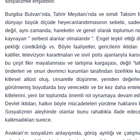
sosyalizmle erişilebilir.
Burgiba Bulvarı’nda, Tahrir Meydanı’nda ve simdi Taksim M
dünyayı büyük ölçüde heyecanlandırmasının sebebi, sadece
değil, aynı zamanda, hareketin ve genel olarak toplumun ne
kaynayan ” serbest alanlar olmalarıdır “. Engel teşkil ettiği
pekliği cüretkârlığı vs. Böyle faaliyetler, gericilerin iktidarı 
katiller, televizyon karartmaları ve sivil polis ajanlarıyla ka
bu çeşit fikir mayalanması ve tartışma kargaşası, değil “
önderleri ve onun devrimci kurumları tarafından özellikle kuca
kitlesel altüst oluş, cesaretle düşünme, yeniden değerl
görülmemiş boyutlarda boy verecektir ve bir kez daha entel
kitlelerini, yeni bir toplumda önemli rol oynamaya devam edec
Devlet iktidarı, halkın böyle mücadeleleri yürütme haklarını 
Sosyalizmin aleyhinde olanlar bunu rahatlıkla ifade edecek
kalkmadıkları surece.
Avakian’ın sosyalizm anlayışında, görüş ayrılığı ve çatışm