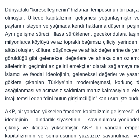
Dünyadaki “küreselleşmenin” hızlanan temposunun bir parçası 
olmuştur. Ülkede kapitalizmin gelişmesi yoğunlaşmıştır v
paylarını isteyen ve yağmada kendi haklarına düşenin peşinde
Aynı gelişme süreci, iflasa sürüklenen, gecekondulara taş
milyonlarca köylüyü ve az topraklı bağımsız çiftçiyi yerinden
altüst oluşlar, kültüre, düşünceye ve ahlak değerlerine de ya
görüldüğü gibi geleneksel değerlere ve ahlaka olan özlemd
ailelerinin geçimini az gelirli emekçiler olarak sağlamaya me
İslamcı ve feodal ideolojinin, geleneksel değerler ve yasa
göklere çıkarılan Türkiye’nin modernleşmesi, korkunç t
aşağılanması ve acımasız saldırılara maruz kalmasıyla el ele gi
imajı temsil eden “dini bütün girişimciliğin” kanlı sırrı işte budu
AKP, bir yandan yükselen “modern kapitalizmin gelişmesi”, d
ideolojinin – dindarlık siyasetinin – savunulması yönündeki
çıkmış ve iktidara yükselmiştir. AKP bir yandan empery
kapitalizminin ve sömürüsünün yüzsüzce savunulması ve 