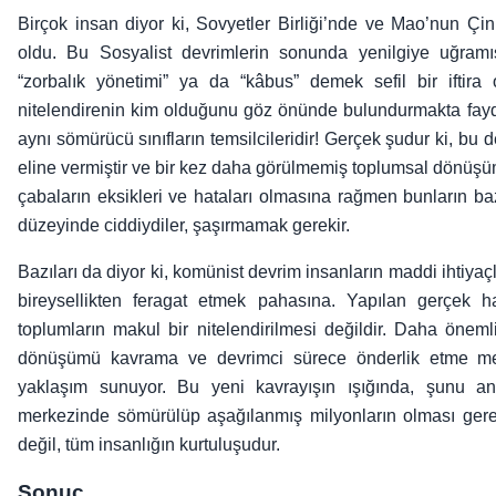
Birçok insan diyor ki, Sovyetler Birliği’nde ve Mao’nun Çi
oldu. Bu Sosyalist devrimlerin sonunda yenilgiye uğramı
“zorbalık yönetimi” ya da “kâbus” demek sefil bir iftira o
nitelendirenin kim olduğunu göz önünde bulundurmakta fayda 
aynı sömürücü sınıfların temsilcileridir! Gerçek şudur ki, bu dev
eline vermiştir ve bir kez daha görülmemiş toplumsal dönüşüml
çabaların eksikleri ve hataları olmasına rağmen bunların b
düzeyinde ciddiydiler, şaşırmamak gerekir.
Bazıları da diyor ki, komünist devrim insanların maddi ihtiyaç
bireysellikten feragat etmek pahasına. Yapılan gerçek h
toplumların makul bir nitelendirilmesi değildir. Daha öneml
dönüşümü kavrama ve devrimci sürece önderlik etme mesel
yaklaşım sunuyor. Bu yeni kavrayışın ışığında, şunu an
merkezinde sömürülüp aşağılanmış milyonların olması gerek
değil, tüm insanlığın kurtuluşudur.
Sonuç