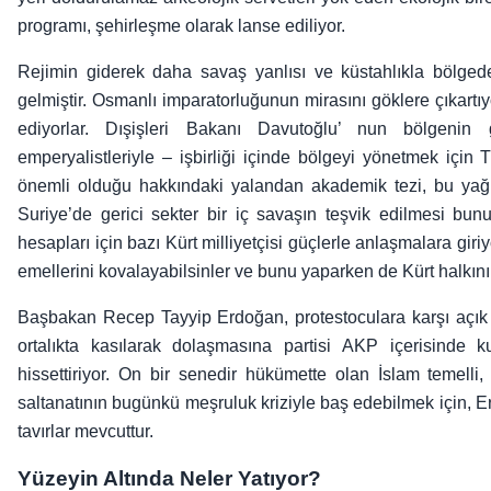
programı, şehirleşme olarak lanse ediliyor.
Rejimin giderek daha savaş yanlısı ve küstahlıkla bölged
gelmiştir. Osmanlı imparatorluğunun mirasını göklere çıkartıy
ediyorlar. Dışişleri Bakanı Davutoğlu’ nun bölgeni
emperyalistleriyle – işbirliği içinde bölgeyi yönetmek için T
önemli olduğu hakkındaki yalandan akademik tezi, bu yağma
Suriye’de gerici sekter bir iç savaşın teşvik edilmesi bunu
hesapları için bazı Kürt milliyetçisi güçlerle anlaşmalara giriy
emellerini kovalayabilsinler ve bunu yaparken de Kürt halkının
Başbakan Recep Tayyip Erdoğan, protestoculara karşı açık te
ortalıkta kasılarak dolaşmasına partisi AKP içerisinde kuş
hissettiriyor. On bir senedir hükümette olan İslam temell
saltanatının bugünkü meşruluk kriziyle baş edebilmek için, E
tavırlar mevcuttur.
Yüzeyin Altında Neler Yatıyor?