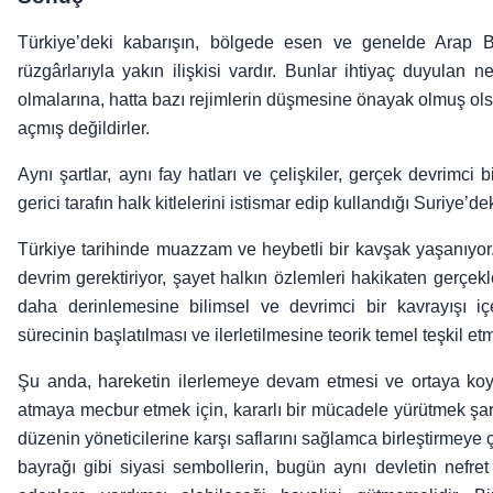
Türkiye’deki kabarışın, bölgede esen ve genelde Arap Ba
rüzgârlarıyla yakın ilişkisi vardır. Bunlar ihtiyaç duyulan
olmalarına, hatta bazı rejimlerin düşmesine önayak olmuş ol
açmış değildirler.
Aynı şartlar, aynı fay hatları ve çelişkiler, gerçek devrimci b
gerici tarafın halk kitlelerini istismar edip kullandığı Suriye’
Türkiye tarihinde muazzam ve heybetli bir kavşak yaşanıyo
devrim gerektiriyor, şayet halkın özlemleri hakikaten gerçekl
daha derinlemesine bilimsel ve devrimci bir kavrayışı i
sürecinin başlatılması ve ilerletilmesine teorik temel teşkil e
Şu anda, hareketin ilerlemeye devam etmesi ve ortaya koyu
atmaya mecbur etmek için, kararlı bir mücadele yürütmek şartt
düzenin yöneticilerine karşı saflarını sağlamca birleştirmeye ç
bayrağı gibi siyasi sembollerin, bugün aynı devletin nefr