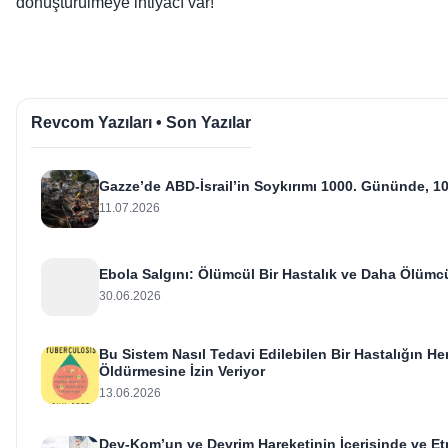
dönüştürülmeye ihtiyacı var!
Revcom Yazıları • Son Yazılar
Gazze’de ABD-İsrail’in Soykırımı 1000. Gününde, 10
11.07.2026
Ebola Salgını: Ölümcül Bir Hastalık ve Daha Ölümcü
30.06.2026
Bu Sistem Nasıl Tedavi Edilebilen Bir Hastalığın He
Öldürmesine İzin Veriyor
13.06.2026
Dev-Kom’un ve Devrim Hareketinin İçerisinde ve Etr