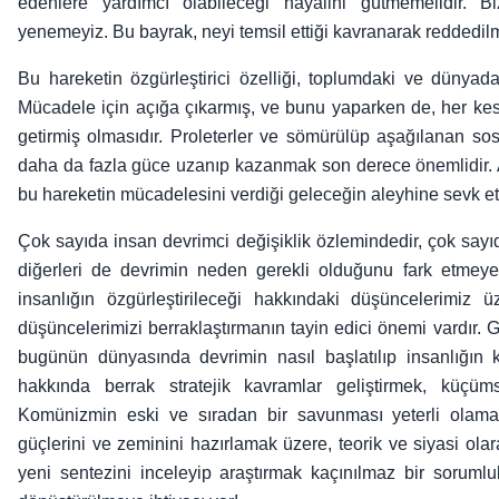
edenlere yardımcı olabileceği hayalini gütmemelidir. Bi
yenemeyiz. Bu bayrak, neyi temsil ettiği kavranarak reddedilm
Bu hareketin özgürleştirici özelliği, toplumdaki ve dünyadak
Mücadele için açığa çıkarmış, ve bunu yaparken de, her kes
getirmiş olmasıdır. Proleterler ve sömürülüp aşağılanan sos
daha da fazla güce uzanıp kazanmak son derece önemlidir. A
bu hareketin mücadelesini verdiği geleceğin aleyhine sevk et
Çok sayıda insan devrimci değişiklik özlemindedir, çok say
diğerleri de devrimin neden gerekli olduğunu fark etmeye
insanlığın özgürleştirileceği hakkındaki düşüncelerimiz
düşüncelerimizi berraklaştırmanın tayin edici önemi vardır.
bugünün dünyasında devrimin nasıl başlatılıp insanlığın k
hakkında berrak stratejik kavramlar geliştirmek, küçüm
Komünizmin eski ve sıradan bir savunması yeterli olamaz
güçlerini ve zeminini hazırlamak üzere, teorik ve siyasi ol
yeni sentezini inceleyip araştırmak kaçınılmaz bir soruml