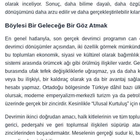
olarak inceliyor. Sonuç, daha bilime dayalı, daha özgür
dönüşümünü daha arzu edilir ve daha gerçekleştirilebilir kıla
Böylesi Bir Geleceğe Bir Göz Atmak
En genel hatlarıyla, son gerçek devrimci programın can 
devrimci dönüşümler açısından, iki özellik görmek mümkündür.
bu toplumları ekonomik, siyasi ve kültürel olarak bağımlıl
sistemi arasında örümcek ağı gibi örülmüş ilişkiler vardır. Ge
burasında ufak tefek değişikliklerle uğraşmaz, ya da daha 
veya bu ilişkiyi, bir kaldıraç olarak ya da bir avantaj sa
hesabı yapmaz. Ortadoğu bölgesinde Türkiye dâhil bazı ülke
olursak, moderne emperyalizm-merkezli turizm ya da petrol 
üzerinde gerçek bir zincirdir. Kesinlikle “Ulusal Kurtuluş” için
Devrimin ikinci doğrudan amacı, halk kitlelerinin ve tüm top
gerici, pederşahi ve geri toplumsal ilişkileri süpürüp a
zincirlerinden boşandırmaktır. Meselenin gerçeği sudur ki, b