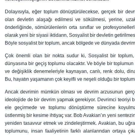
Dolayısıyla, eğer toplum dönüştürülecekse, gerçek bir devri
olan devletin alaşağı edilmesi ve sökülmesi, yerine, uza
önderliğinde, sömürülenlerin orta sınıflar ve profesyonellerl
olarak yeni bir siyasi iktidarın, Sosyalist bir devletin getirilmes
Böyle sosyalist bir toplum, ancak bölgede ve dünyada devrimin
Çok önemli olan bir nokta sudur ki, Sosyalist bir toplu
dünyasına bir geçiş toplumu olacaktır. Ve böyle bir toplumu
ve değişiklik denemeleriyle kaynayan, canlı, renk dolu, di
Bu, hayatın yaşamanın çok keyifli ve neşeli olduğu bir toplum
Ancak devrimin mümkün olması ve devrim arzusunun gerçekte
ideolojide de bir devrim yapmak gerekiyor. Devrimci teoriyi bi
ele geçirmede ve toplumu dönüştürme sürecine koyulma
üstlenmiş bir kesime ihtiyaç var. Bob Avakian’ın yeni sentezi
yeniden tasavvur etmek ve zindeleştirmek. Avakian, bu uğra
toplumunu, insan faaliyetinin farklı alanlarından ortaya çıka