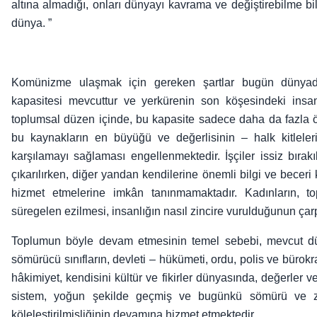
altına almadığı, onları dünyayı kavrama ve değiştirebilme b
dünya. ”
Komünizme ulaşmak için gereken şartlar bugün dünyad
kapasitesi mevcuttur ve yerkürenin son köşesindeki insan
toplumsal düzen içinde, bu kapasite sadece daha da fazla öze
bu kaynakların en büyüğü ve değerlisinin – halk kitleleri
karşılamayı sağlaması engellenmektedir. İşçiler issiz bırak
çıkarılırken, diğer yandan kendilerine önemli bilgi ve becer
hizmet etmelerine imkân tanınmamaktadır. Kadınların, to
süregelen ezilmesi, insanlığın nasıl zincire vurulduğunun çarp
Toplumun böyle devam etmesinin temel sebebi, mevcut düz
sömürücü sınıfların, devleti – hükümeti, ordu, polis ve bürokras
hâkimiyet, kendisini kültür ve fikirler dünyasında, değerler 
sistem, yoğun şekilde geçmiş ve bugünkü sömürü ve z
köleleştirilmişliğinin devamına hizmet etmektedir.