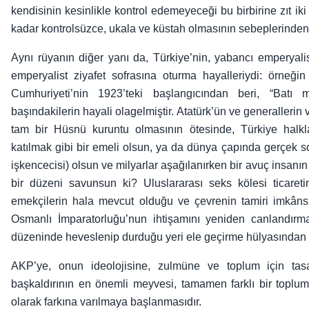
kendisinin kesinlikle kontrol edemeyeceği bu birbirine zıt ik
kadar kontrolsüzce, ukala ve küstah olmasının sebeplerinden 
Aynı rüyanın diğer yanı da, Türkiye’nin, yabancı emperyalis
emperyalist ziyafet sofrasına oturma hayalleriydi: örneğin
Cumhuriyeti’nin 1923’teki başlangıcından beri, “Batı m
başındakilerin hayali olagelmiştir. Atatürk’ün ve generallerin
tam bir Hüsnü kuruntu olmasının ötesinde, Türkiye halk
katılmak gibi bir emeli olsun, ya da dünya çapında gerçek soy
işkencecisi) olsun ve milyarlar aşağılanırken bir avuç insanı
bir düzeni savunsun ki? Uluslararası seks kölesi ticaret
emekçilerin hala mevcut olduğu ve çevrenin tamiri imkâns
Osmanlı İmparatorluğu’nun ihtişamını yeniden canlandırm
düzeninde heveslenip durduğu yeri ele geçirme hülyasından b
AKP’ye, onun ideolojisine, zulmüne ve toplum için tasar
başkaldırının en önemli meyvesi, tamamen farklı bir toplum
olarak farkına varılmaya başlanmasıdır.