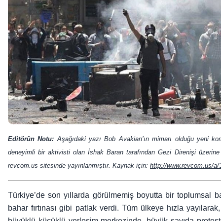
Editörün Notu:
Aşağıdaki yazı Bob Avakian’ın mimarı olduğu yeni komü
deneyimli bir aktivisti olan İshak Baran tarafından Gezi Direnişi üzerin
revcom.us sitesinde yayınlanmıştır. Kaynak için:
http://www.revcom.us/a/3
Türkiye’de son yıllarda görülmemiş boyutta bir toplumsal ba
bahar fırtınası gibi patlak verdi. Tüm ülkeye hızla yayılarak
büyüklü küçüklü yerleşim merkezinde, büyük sayıda protest