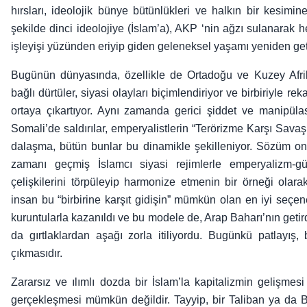
hırsları, ideolojik bünye bütünlükleri ve halkın bir kesimi
şekilde dinci ideolojiye (İslam’a), AKP ‘nin ağzı sulanarak h
işleyişi yüzünden eriyip giden geleneksel yaşamı yeniden ge
Bugünün dünyasında, özellikle de Ortadoğu ve Kuzey Afrika’d
bağlı dürtüler, siyasi olayları biçimlendiriyor ve birbiriyle reka
ortaya çıkartıyor. Aynı zamanda gerici şiddet ve manipülasy
Somali’de saldırılar, emperyalistlerin “Terörizme Karşı Sava
dalaşma, bütün bunlar bu dinamikle şekilleniyor. Sözüm ona
zamanı geçmiş İslamcı siyasi rejimlerle emperyalizm-gü
çelişkilerini törpüleyip harmonize etmenin bir örneği olar
insan bu “birbirine karşıt gidişin” mümkün olan en iyi seçe
kuruntularla kazanıldı ve bu modele de, Arap Baharı’nın getird
da gırtlaklardan aşağı zorla itiliyordu. Bugünkü patlayış
çıkmasıdır.
Zararsız ve ılımlı dozda bir İslam’la kapitalizmin gelişmes
gerçekleşmesi mümkün değildir. Tayyip, bir Taliban ya da B