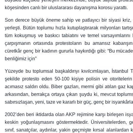
köşesinden canlı bir uluslararası dayanışma korosu yarattı.
Son derece büyük öneme sahip ve patlayıcı bir siyasi kriz
yerleşti. Bütün toplumu hızla kutuplaştırarak milyonları tart
tüm kokuşmuş ve baskıcı tabiatını ve temel varsayımlarını bü
çarpışmanın ortasında protestoların bu amansız kabarışı
cüretkâr genç bir kadının gururla haykırdığı gibi: “Bu mücad
benliğimiz için”
Yüzeyde bu toplumsal başkaldırıyı kıvılcımlayan, İstanbul T
şekilde protesto eden 50-100 kişiye polisin ve otoriteler
acımasız saldırı oldu. Biber gazları, mermi gibi atılan gaz kap
arkasından, berrakça ortaya çıkan şuydu ki, mevcut topl
sabırsızlaşan, yeni, taze ve kararlı bir güç, genç bir isyankârl
2002’den beri iktidarda olan AKP rejimine karşı birleşen isyan
keskin yoğunlaşmasını göstermektedir. Üniversitelerden, 
sınıf, sanatçılar, aydınlar, yakin geçmişte kırsal alanlard