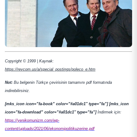
Copyright © 1999 | Kaynak:
https://revcom.us/a/special_postings/poleco_e.htm
Not:
Bu belgenin Türkçe çevirisinin tamamını pdf formatında
indirebilirsiniz.
[mks_icon icon=”fa-book” color=”#a01dc1″ type=”fa”] [mks_icon
icon=”fa-download” color=”#a01dc1″ type=”fa”]
İndirmek için:
https://yenikomunizm.com/wp-
content/uploads/2021/06/ekonomipolitikuzerine.pdf