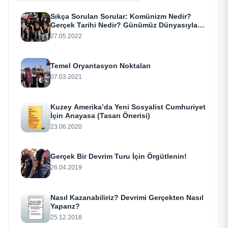
Sıkça Sorulan Sorular: Komünizm Nedir?
Gerçek Tarihi Nedir? Günümüz Dünyasıyla
Ne İlgisi Var?
27.05.2022
Temel Oryantasyon Noktaları
07.03.2021
Kuzey Amerika’da Yeni Sosyalist Cumhuriyet
İçin Anayasa (Tasarı Önerisi)
23.06.2020
Gerçek Bir Devrim Turu İçin Örgütlenin!
26.04.2019
Nasıl Kazanabiliriz? Devrimi Gerçekten Nasıl
Yaparız?
25.12.2018