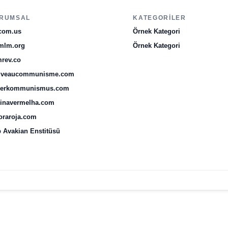
RUMSAL
KATEGORILER
com.us
Örnek Kategori
mlm.org
Örnek Kategori
rev.co
uveaucommunisme.com
uerkommunismus.com
inavermelha.com
oraroja.com
 Avakian Enstitüsü