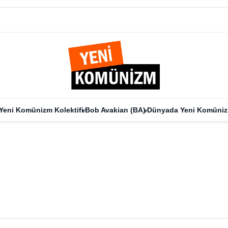
Yeni Komünizm Kolektifi
Bob Avakian (BA)
Dünyada Yeni Komüni