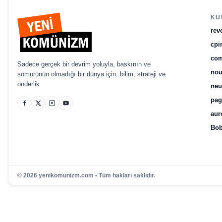
KU
rev
cpi
com
Sadece gerçek bir devrim yoluyla, baskının ve
no
sömürünün olmadığı bir dünya için, bilim, strateji ve
önderlik
ne
pag
aur
Bob
© 2026 yenikomunizm.com • Tüm hakları saklıdır.