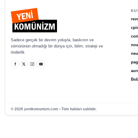
KU
rev
cpi
com
Sadece gerçek bir devrim yoluyla, baskının ve
no
sömürünün olmadığı bir dünya için, bilim, strateji ve
önderlik
ne
pag
aur
Bob
© 2026 yenikomunizm.com • Tüm hakları saklıdır.