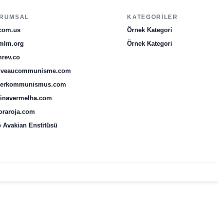
RUMSAL
KATEGORILER
com.us
Örnek Kategori
mlm.org
Örnek Kategori
rev.co
uveaucommunisme.com
uerkommunismus.com
inavermelha.com
oraroja.com
 Avakian Enstitüsü