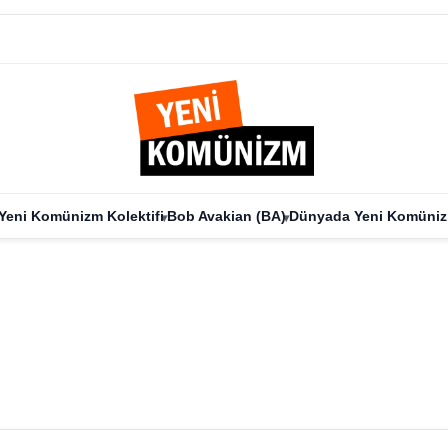
Yeni Komünizm Kolektifi
Bob Avakian (BA)
Dünyada Yeni Komüni