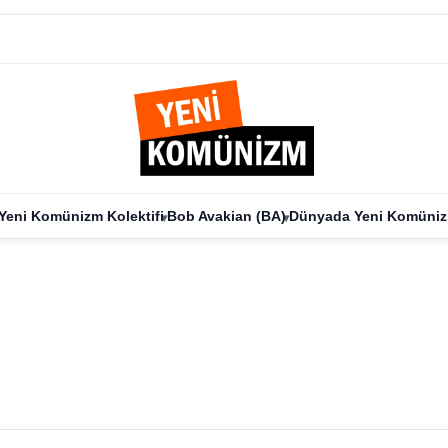
Yeni Komünizm Kolektifi
Bob Avakian (BA)
Dünyada Yeni Komüni