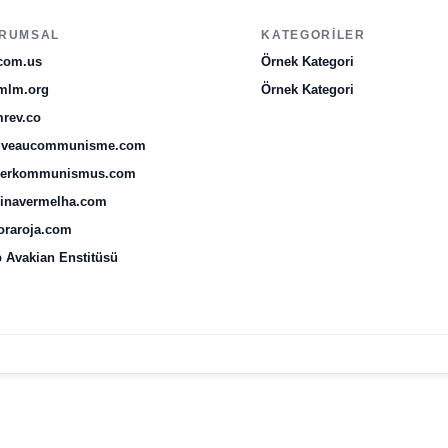
RUMSAL
KATEGORILER
com.us
Örnek Kategori
mlm.org
Örnek Kategori
rev.co
uveaucommunisme.com
uerkommunismus.com
inavermelha.com
oraroja.com
 Avakian Enstitüsü