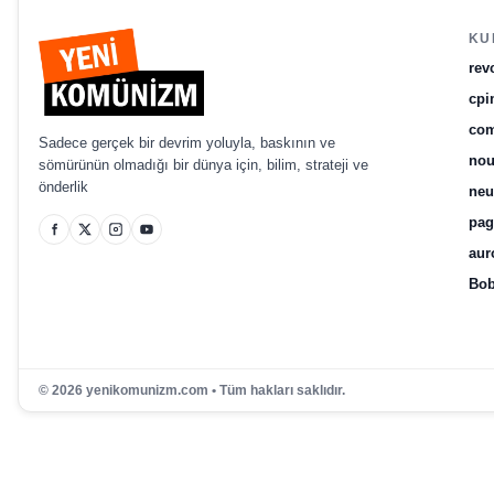
KU
rev
cpi
com
Sadece gerçek bir devrim yoluyla, baskının ve
no
sömürünün olmadığı bir dünya için, bilim, strateji ve
önderlik
ne
pag
aur
Bob
© 2026 yenikomunizm.com • Tüm hakları saklıdır.