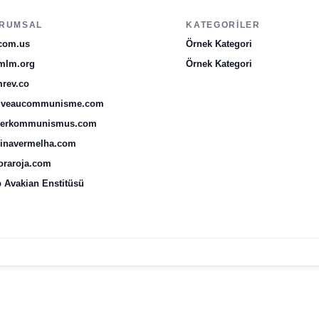
RUMSAL
KATEGORILER
com.us
Örnek Kategori
mlm.org
Örnek Kategori
rev.co
uveaucommunisme.com
uerkommunismus.com
inavermelha.com
oraroja.com
 Avakian Enstitüsü