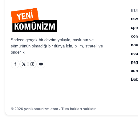
KU
rev
cpi
com
Sadece gerçek bir devrim yoluyla, baskının ve
no
sömürünün olmadığı bir dünya için, bilim, strateji ve
önderlik
ne
pag
aur
Bob
© 2026 yenikomunizm.com • Tüm hakları saklıdır.