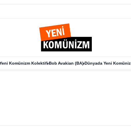
Yeni Komünizm Kolektifi
Bob Avakian (BA)
Dünyada Yeni Komüni