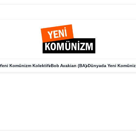
Yeni Komünizm Kolektifi
Bob Avakian (BA)
Dünyada Yeni Komüni