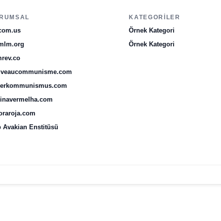
RUMSAL
KATEGORILER
com.us
Örnek Kategori
mlm.org
Örnek Kategori
rev.co
uveaucommunisme.com
uerkommunismus.com
inavermelha.com
oraroja.com
 Avakian Enstitüsü