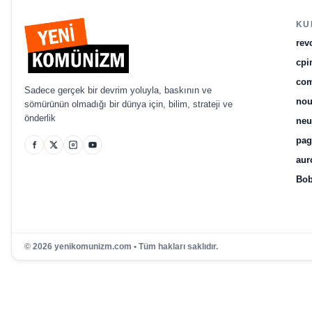
KU
rev
cpi
com
Sadece gerçek bir devrim yoluyla, baskının ve
no
sömürünün olmadığı bir dünya için, bilim, strateji ve
önderlik
ne
pag
aur
Bob
© 2026 yenikomunizm.com • Tüm hakları saklıdır.