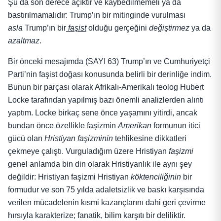
Şu da son derece açıktır ve kaybedilmemeli ya da
bastırılmamalıdır: Trump’ın bir mitinginde vurulması
asla
Trump’ın bir
faşist
olduğu gerçeğini
değiştirmez
ya da
azaltmaz
.
Bir önceki mesajımda (SAYI 63) Trump’ın ve Cumhuriyetçi
Parti’nin faşist doğası konusunda belirli bir derinliğe indim.
Bunun bir parçası olarak Afrikalı-Amerikalı teolog Hubert
Locke tarafından yapılmış bazı önemli analizlerden alıntı
yaptım. Locke birkaç sene önce yaşamını yitirdi, ancak
bundan önce özellikle faşizmin
Amerikan
formunun itici
gücü olan
Hristiyan faşizminin
tehlikesine dikkatleri
çekmeye çalıştı. Vurguladığım üzere Hristiyan
faşizmi
genel anlamda bin din olarak Hristiyanlık ile aynı şey
değildir: Hristiyan faşizmi Hristiyan
köktenciliğinin
bir
formudur ve son 75 yılda adaletsizlik ve baskı karşısında
verilen mücadelenin kısmi kazançlarını dahi geri çevirme
hırsıyla karakterize; fanatik, bilim karşıtı bir deliliktir.