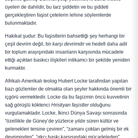
üyeleri de dahildir, bu tarz şiddetin ve bu şiddeti
gerçekleştiren faşist çetelerin lehine söylemlerde
bulunmaktadır.
Hakikat şudur: Bu faşistlerin bahsettiği şey herhangi bir
çeşit devrim değil, bir
karşı devrimdir
ve hedefi daha adil
bir toplum arayışındaki insanların karşısında mücadele
ettiği
açıktan
baskıcı ilişkileri intikamcı bir şekilde yeniden
kurmaktır.
Afrikalı-Amerikalı teolog Hubert Locke tarafından yapılan
bazı gözlemler de olmakta olan şeyler hakkında önemli bir
içgörü vermektedir. Locke da bu faşizmin öncü kuvvetinin
sağ görüşlü köktenci
Hristiyan faşistler
olduğunu
vurgulamaktadır. Locke, İkinci Dünya Savaşı sonrasında
“özellikle de Güney’de yüzlerce yıldır süren kültür ve
gelenekleri tersine çeviren”, “zamanı çoktan gelmiş bir ırk
devriminden”, “ırkçı baskı karşısındaki mücadeleden”