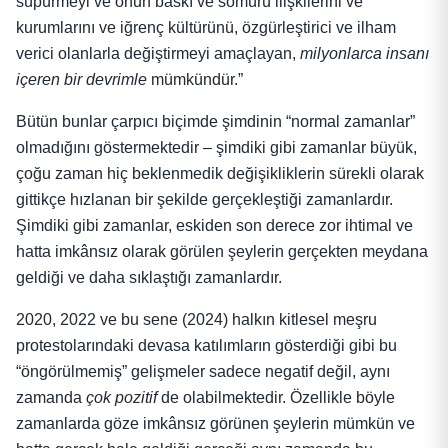
süpürmeyi ve onun baskı ve sömürü ilişkilerini ve
kurumlarını ve iğrenç kültürünü, özgürleştirici ve ilham
verici olanlarla değiştirmeyi amaçlayan,
milyonlarca insanı
içeren bir devrimle
mümkündür.”
Bütün bunlar çarpıcı biçimde şimdinin “normal zamanlar”
olmadığını göstermektedir – şimdiki gibi zamanlar büyük,
çoğu zaman hiç beklenmedik değişikliklerin sürekli olarak
gittikçe hızlanan bir şekilde gerçekleştiği zamanlardır.
Şimdiki gibi zamanlar, eskiden son derece zor ihtimal ve
hatta imkânsız olarak görülen şeylerin gerçekten meydana
geldiği ve daha sıklaştığı zamanlardır.
2020, 2022 ve bu sene (2024) halkın kitlesel meşru
protestolarındaki devasa katılımların gösterdiği gibi bu
“öngörülmemiş” gelişmeler sadece negatif değil, aynı
zamanda
çok pozitif
de olabilmektedir. Özellikle böyle
zamanlarda göze imkânsız görünen şeylerin mümkün ve