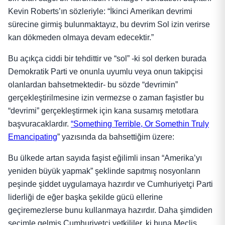
Kevin Roberts’ın sözleriyle: “İkinci Amerikan devrimi
sürecine girmiş bulunmaktayız, bu devrim Sol izin verirse
kan dökmeden olmaya devam edecektir.”
Bu açıkça ciddi bir tehdittir ve “sol” -ki sol derken burada
Demokratik Parti ve onunla uyumlu veya onun takipçisi
olanlardan bahsetmektedir- bu sözde “devrimin”
gerçekleştirilmesine izin vermezse o zaman faşistler bu
“devrimi” gerçekleştirmek için kana susamış metotlara
başvuracaklardır.
“Something Terrible, Or Somethin Truly
Emancipating
” yazısında da bahsettiğim üzere:
Bu ülkede artan sayıda faşist eğilimli insan “Amerika’yı
yeniden büyük yapmak” şeklinde sapıtmış nosyonların
peşinde şiddet uygulamaya hazırdır ve Cumhuriyetçi Parti
liderliği de eğer başka şekilde gücü ellerine
geçiremezlerse bunu kullanmaya hazırdır. Daha şimdiden
seçimle gelmiş Cumhuriyetçi yetkililer, ki buna Meclis