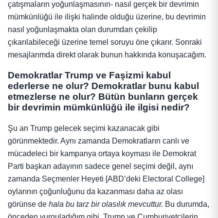
çatışmaların yoğunlaşmasının- nasıl gerçek bir devrimin
mümkünlüğü ile ilişki halinde olduğu üzerine, bu devrimin
nasıl yoğunlaşmakta olan durumdan çekilip
çıkarılabileceği üzerine temel soruyu öne çıkarır. Sonraki
mesajlarımda direkt olarak bunun hakkında konuşacağım.
Demokratlar Trump ve Faşizmi kabul
ederlerse ne olur? Demokratlar bunu kabul
etmezlerse ne olur? Bütün bunların gerçek
bir devrimin mümkünlüğü ile ilgisi nedir?
Şu an Trump gelecek seçimi kazanacak gibi
görünmektedir. Aynı zamanda Demokratların canlı ve
mücadeleci bir kampanya ortaya koyması ile Demokrat
Parti başkan adayının sadece genel seçimi değil, aynı
zamanda Seçmenler Heyeti [ABD’deki Electoral College]
oylarının çoğunluğunu da kazanması daha az olası
görünse de
hala bu tarz bir olasılık mevcuttur.
Bu durumda,
önceden vurguladığım gibi, Trump ve Cumhuriyetçilerin