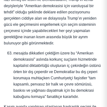
deyişleriyle “Amerikan demokrasisi için varoluşsal bir
tehdit” olduğu şeklinde deklare edilen pozisyonunu
gerçekten ciddiye alan ve dolayısıyla Trump’ın yeniden
gücü ele geçirmesini engellemek için seçim sisteminin
çerçevesi içinde yapabilecekleri her şeyi yapmaları
gerektiğine inanan kısım arasında büyük bir ayrım
bulunuyor gibi görünmektedir.
mesajda dikkatleri çektiğim üzere bu “Amerikan
demokrasisi” aslında korkunç suçların hizmetinde
kapitalist diktatörlüğü oluşturan iç çekirdeğin üstünü
örten bir dış çeperdir ve Demokratlar bu dış çeperi
korumaya muhtaçken Cumhuriyetçi faşistler “tam
kapsamlı, pervasız bir halk ve çevre sömürüsü,
baskısı ve yağması dayatmak için bu demokrasi
kabuğunu kırmaya” fanatikçe kararlıdır.
Kasım ayında yapılması planlanan başkanlık seçimi ile