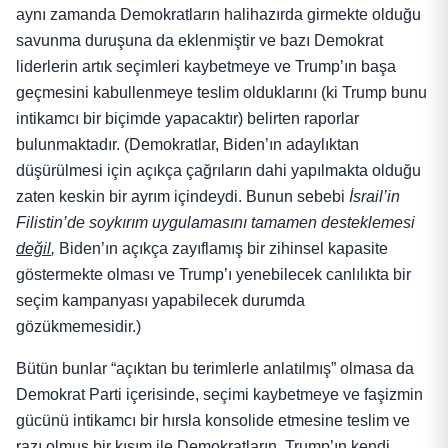
aynı zamanda Demokratların halihazırda girmekte olduğu
savunma duruşuna da eklenmiştir ve bazı Demokrat
liderlerin artık seçimleri kaybetmeye ve Trump’ın başa
geçmesini kabullenmeye teslim olduklarını (ki Trump bunu
intikamcı bir biçimde yapacaktır) belirten raporlar
bulunmaktadır. (Demokratlar, Biden’ın adaylıktan
düşürülmesi için açıkça çağrıların dahi yapılmakta olduğu
zaten keskin bir ayrım içindeydi. Bunun sebebi
İsrail’in
Filistin’de soykırım uygulamasını tamamen desteklemesi
değil
,
Biden’ın açıkça zayıflamış bir zihinsel kapasite
göstermekte olması ve Trump’ı yenebilecek canlılıkta bir
seçim kampanyası yapabilecek durumda
gözükmemesidir.)
Bütün bunlar “açıktan bu terimlerle anlatılmış” olmasa da
Demokrat Parti içerisinde, seçimi kaybetmeye ve faşizmin
gücünü intikamcı bir hırsla konsolide etmesine teslim ve
razı olmuş bir kısım ile Demokratların, Trump’ın kendi