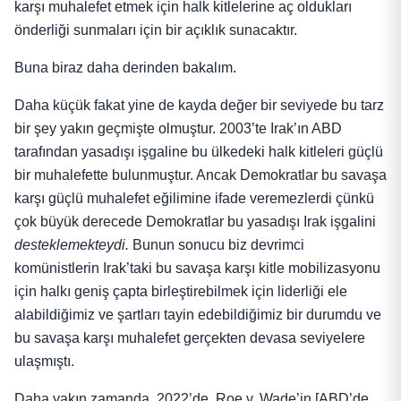
karşı muhalefet etmek için halk kitlelerine aç oldukları
önderliği sunmaları için bir açıklık sunacaktır.
Buna biraz daha derinden bakalım.
Daha küçük fakat yine de kayda değer bir seviyede bu tarz
bir şey yakın geçmişte olmuştur. 2003’te Irak’ın ABD
tarafından yasadışı işgaline bu ülkedeki halk kitleleri güçlü
bir muhalefette bulunmuştur. Ancak Demokratlar bu savaşa
karşı güçlü muhalefet eğilimine ifade veremezlerdi çünkü
çok büyük derecede Demokratlar bu yasadışı Irak işgalini
desteklemekteydi.
Bunun sonucu biz devrimci
komünistlerin Irak’taki bu savaşa karşı kitle mobilizasyonu
için halkı geniş çapta birleştirebilmek için liderliği ele
alabildiğimiz ve şartları tayin edebildiğimiz bir durumdu ve
bu savaşa karşı muhalefet gerçekten devasa seviyelere
ulaşmıştı.
Daha yakın zamanda, 2022’de, Roe v. Wade’in [ABD’de