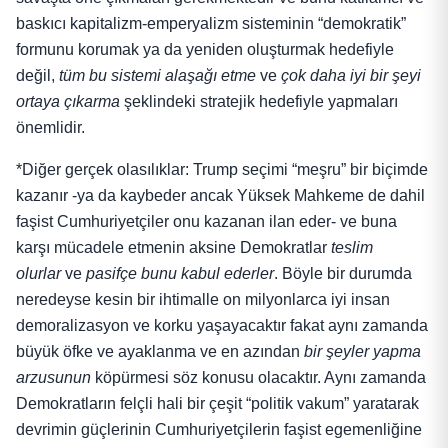
baskıcı kapitalizm-emperyalizm sisteminin “demokratik”
formunu korumak ya da yeniden oluşturmak hedefiyle
değil,
tüm bu sistemi alaşağı etme
ve
çok daha iyi bir şeyi
ortaya çıkarma
şeklindeki stratejik hedefiyle yapmaları
önemlidir.
*Diğer gerçek olasılıklar: Trump seçimi “meşru” bir biçimde
kazanır -ya da kaybeder ancak Yüksek Mahkeme de dahil
faşist Cumhuriyetçiler onu kazanan ilan eder- ve buna
karşı mücadele etmenin aksine Demokratlar
teslim
olurlar
ve
pasifçe bunu kabul ederler
. Böyle bir durumda
neredeyse kesin bir ihtimalle on milyonlarca iyi insan
demoralizasyon ve korku yaşayacaktır fakat aynı zamanda
büyük öfke ve ayaklanma ve en azından
bir şeyler yapma
arzusunun
köpürmesi söz konusu olacaktır. Aynı zamanda
Demokratların felçli hali bir çeşit “politik vakum” yaratarak
devrimin güçlerinin Cumhuriyetçilerin faşist egemenliğine