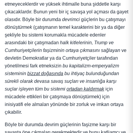
etmeyeceklerdir ve yüksek ihtimalle buna şiddetle karşı
çıkacaklardır. Bunun yeni bir iç savaşa yol açması da gayet
olasıdır. Böyle bir durumda
devrimci
güçlerin bu çatışmayı
dönüştürmek
(çatışmanın temel karakterini bir ya da diğer
şekliyle bu sistemi korumakla mücadele edenler
arasındaki bir çatışmadan
halk kitlelerinin, Trump ve
Cumhuriyetçilerin faşizminin ortaya çıkmasını sağlayan
ve
devletin Demokratlar ya da Cumhuriyetçiler tarafından
yönetilmesi fark etmeksizin
bu kapitalizm-emperyalizm
sisteminin
bizzat doğasında
bu ihtiyaç bulunduğundan
sürekli olarak devasa savaş suçları ve insanlığa karşı
suçlar işleyen tüm bu sistemi
ortadan kaldırmak
için
mücadele ettikleri bir çatışmaya dönüştürmek) için
inisiyatifi ele almaları yönünde bir zorluk ve imkan ortaya
çıkabilir.
Böyle bir durumda devrim güçlerinin faşizme karşı bir
savaşta öne çıkmaları gerekmektedir ve bunu katliamcı ve