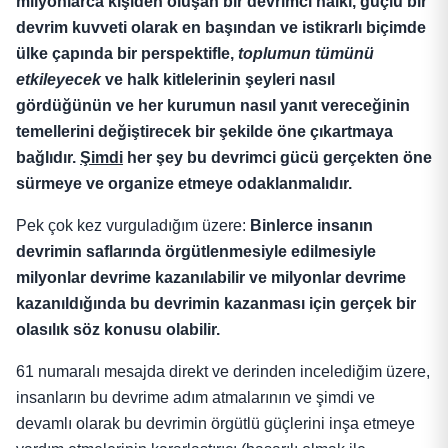
milyonlarca kişiden oluşan bir devrimci halkı, güçlü bir
devrim kuvveti olarak en başından ve istikrarlı biçimde
ülke çapında bir perspektifle,
toplumun tümünü
etkileyecek
ve halk kitlelerinin şeyleri nasıl
gördüğünün ve her kurumun nasıl yanıt vereceğinin
temellerini değiştirecek bir şekilde öne çıkartmaya
bağlıdır.
Şimdi
her şey bu devrimci gücü gerçekten öne
sürmeye ve organize etmeye odaklanmalıdır.
Pek çok kez vurguladığım üzere:
Binlerce insanın
devrimin saflarında örgütlenmesiyle edilmesiyle
milyonlar devrime kazanılabilir ve milyonlar devrime
kazanıldığında bu devrimin kazanması için gerçek bir
olasılık söz konusu olabilir.
61 numaralı mesajda direkt ve derinden incelediğim üzere,
insanların bu devrime adım atmalarının ve şimdi ve
devamlı olarak bu devrimin örgütlü güçlerini inşa etmeye