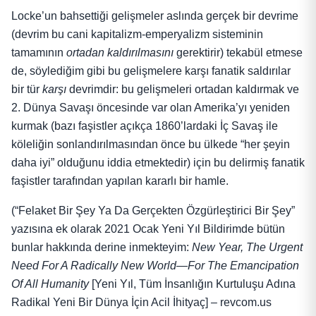
Locke’un bahsettiği gelişmeler aslında gerçek bir devrime
(devrim bu cani kapitalizm-emperyalizm sisteminin
tamamının
ortadan kaldırılmasını
gerektirir) tekabül etmese
de, söylediğim gibi bu gelişmelere karşı fanatik saldırılar
bir tür
karşı
devrimdir: bu gelişmeleri ortadan kaldırmak ve
2. Dünya Savaşı öncesinde var olan Amerika’yı yeniden
kurmak (bazı faşistler açıkça 1860’lardaki İç Savaş ile
köleliğin sonlandırılmasından önce bu ülkede “her şeyin
daha iyi” olduğunu iddia etmektedir) için bu delirmiş fanatik
faşistler tarafından yapılan kararlı bir hamle.
(“Felaket Bir Şey Ya Da Gerçekten Özgürleştirici Bir Şey”
yazısına ek olarak 2021 Ocak Yeni Yıl Bildirimde bütün
bunlar hakkında derine inmekteyim:
New Year, The Urgent
Need For A Radically New World—For The Emancipation
Of All Humanity
[Yeni Yıl, Tüm İnsanlığın Kurtuluşu Adına
Radikal Yeni Bir Dünya İçin Acil İhityaç]
–
revcom.us