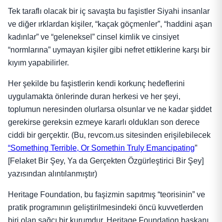
Tek taraflı olacak bir iç savaşta bu faşistler Siyahi insanlar
ve diğer ırklardan kişiler, “kaçak göçmenler”, “haddini aşan
kadınlar” ve “geleneksel” cinsel kimlik ve cinsiyet
“normlarına” uymayan kişiler gibi nefret ettiklerine karşı bir
kıyım yapabilirler.
Her şekilde bu faşistlerin kendi korkunç hedeflerini
uygulamakta önlerinde duran herkesi ve her şeyi,
toplumun neresinden olurlarsa olsunlar ve ne kadar şiddet
gerekirse gereksin ezmeye kararlı oldukları son derece
ciddi bir gerçektir. (Bu, revcom.us sitesinden erişilebilecek
“Something Terrible, Or Somethin Truly Emancipating
”
[Felaket Bir Şey, Ya da Gerçekten Özgürleştirici Bir Şey]
yazısından alıntılanmıştır)
Heritage Foundation, bu faşizmin sapıtmış “teorisinin” ve
pratik programının geliştirilmesindeki öncü kuvvetlerden
biri olan sağcı bir kurumdur. Heritage Foundation başkanı