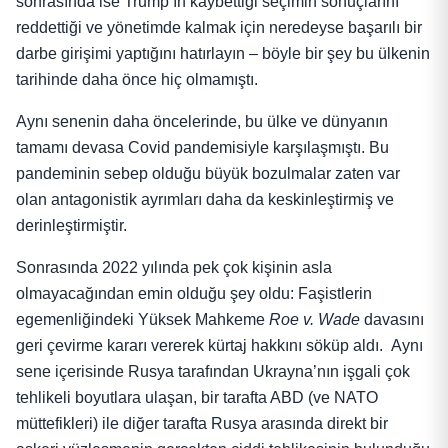
sonrasında ise Trump’ın kaybettiği seçimin sonuçlarını
reddettiği ve yönetimde kalmak için neredeyse başarılı bir
darbe girişimi yaptığını hatırlayın – böyle bir şey bu ülkenin
tarihinde daha önce hiç olmamıştı.
Aynı senenin daha öncelerinde, bu ülke ve dünyanın
tamamı devasa Covid pandemisiyle karşılaşmıştı. Bu
pandeminin sebep olduğu büyük bozulmalar zaten var
olan antagonistik ayrımları daha da keskinleştirmiş ve
derinleştirmiştir.
Sonrasında 2022 yılında pek çok kişinin asla
olmayacağından emin olduğu şey oldu: Faşistlerin
egemenliğindeki Yüksek Mahkeme
Roe v. Wade
davasını
geri çevirme kararı vererek kürtaj hakkını söküp aldı. Aynı
sene içerisinde Rusya tarafından Ukrayna’nın işgali çok
tehlikeli boyutlara ulaşan, bir tarafta ABD (ve NATO
müttefikleri) ile diğer tarafta Rusya arasında direkt bir