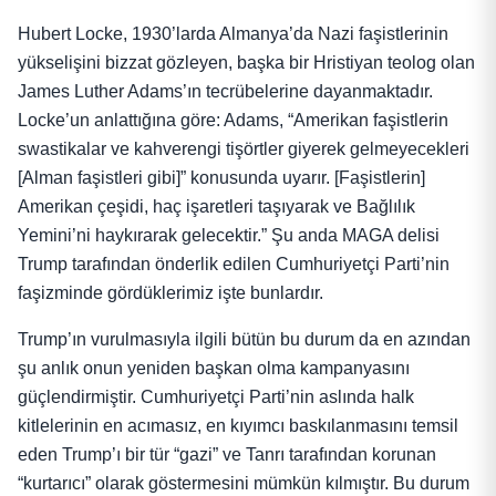
Hubert Locke, 1930’larda Almanya’da Nazi faşistlerinin
yükselişini bizzat gözleyen, başka bir Hristiyan teolog olan
James Luther Adams’ın tecrübelerine dayanmaktadır.
Locke’un anlattığına göre: Adams, “Amerikan faşistlerin
swastikalar ve kahverengi tişörtler giyerek gelmeyecekleri
[Alman faşistleri gibi]” konusunda uyarır. [Faşistlerin]
Amerikan çeşidi, haç işaretleri taşıyarak ve Bağlılık
Yemini’ni haykırarak gelecektir.” Şu anda MAGA delisi
Trump tarafından önderlik edilen Cumhuriyetçi Parti’nin
faşizminde gördüklerimiz işte bunlardır.
Trump’ın vurulmasıyla ilgili bütün bu durum da en azından
şu anlık onun yeniden başkan olma kampanyasını
güçlendirmiştir. Cumhuriyetçi Parti’nin aslında halk
kitlelerinin en acımasız, en kıyımcı baskılanmasını temsil
eden Trump’ı bir tür “gazi” ve Tanrı tarafından korunan
“kurtarıcı” olarak göstermesini mümkün kılmıştır. Bu durum