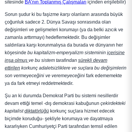
sitesinde
BA’nın Toplanmış Çalışmaları
içinden erişilebilir)
Sorun şudur ki bu faşizme
karşı
olanların arasında büyük
çoğunluk sadece 2. Dünya Savaşı sonrasında olan
değişimleri ve gelişmeleri korumayı (ya da belki azıcık ve
zamanla arttırmayı) hedeflemektedir. Bu değişimler
saldırılara karşı korunmalıysa da burada ve dünyanın her
köşesinde
bu kapitalizm-emperyalizm sisteminin
içerisine
inşa olmuş
ve bu sistem tarafından
sürekli devam
ettirilen
korkunç adaletsizliklere ve suçlara bu değişimlerin
son vermeyeceğini ve veremeyeceğini
fark edememekte
ya da fark etmeyi reddetmektedir.
Şu an ki durumda Demokrat Parti bu sistemi nesillerdir
devam ettiği temel -dış demokrasi kabuğunun
çekirdekteki
kapitalist
diktatörlüğü
korkunç suçlara hizmet edecek
biçimde koruduğu- şekliyle korumaya ve dayatmaya
kararlıyken Cumhuriyetçi Parti tarafından temsil edilen