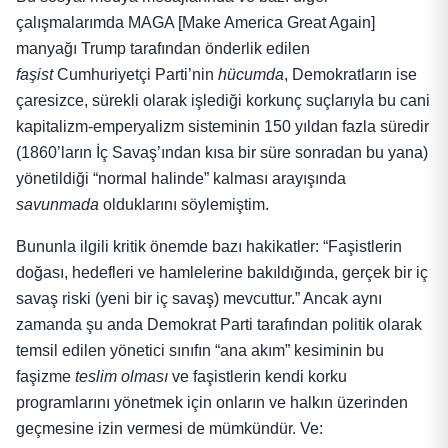
çalışmalarımda MAGA [Make America Great Again]
manyağı Trump tarafından önderlik edilen
faşist
Cumhuriyetçi Parti’nin
hücumda
, Demokratların ise
çaresizce, sürekli olarak işlediği korkunç suçlarıyla bu cani
kapitalizm-emperyalizm sisteminin 150 yıldan fazla süredir
(1860’ların İç Savaş’ından kısa bir süre sonradan bu yana)
yönetildiği “normal halinde” kalması arayışında
savunmada
olduklarını söylemiştim.
Bununla ilgili kritik önemde bazı hakikatler: “Faşistlerin
doğası, hedefleri ve hamlelerine bakıldığında, gerçek bir iç
savaş riski (yeni bir iç savaş) mevcuttur.” Ancak aynı
zamanda şu anda Demokrat Parti tarafından politik olarak
temsil edilen yönetici sınıfın “ana akım” kesiminin bu
faşizme
teslim olması
ve faşistlerin kendi korku
programlarını yönetmek için onların ve halkın üzerinden
geçmesine izin vermesi de mümkündür. Ve: