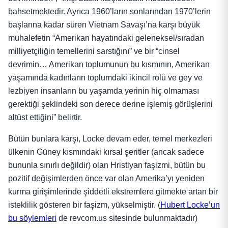
bahsetmektedir. Ayrıca 1960’ların sonlarından 1970’lerin
başlarına kadar süren Vietnam Savaşı’na karşı büyük
muhalefetin “Amerikan hayatındaki geleneksel/sıradan
milliyetçiliğin temellerini sarstığını” ve bir “cinsel
devrimin… Amerikan toplumunun bu kısmının, Amerikan
yaşamında kadınların toplumdaki ikincil rolü ve gey ve
lezbiyen insanların bu yaşamda yerinin hiç olmaması
gerektiği şeklindeki son derece derine işlemiş görüşlerini
altüst ettiğini” belirtir.
Bütün bunlara karşı, Locke devam eder, temel merkezleri
ülkenin Güney kısmındaki kırsal şeritler (ancak sadece
bununla sınırlı değildir) olan Hristiyan faşizmi, bütün bu
pozitif değişimlerden önce var olan Amerika’yı yeniden
kurma girişimlerinde şiddetli ekstremlere gitmekte artan bir
isteklilik gösteren bir faşizm, yükselmiştir. (
Hubert Locke’un
bu söylemleri
de revcom.us sitesinde bulunmaktadır)