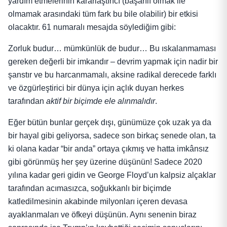
yardım etmelerinin kararlaştırıcı (başarılı olmak ile
olmamak arasındaki tüm fark bu bile olabilir) bir etkisi
olacaktır. 61 numaralı mesajda söylediğim gibi:
Zorluk budur… mümkünlük de budur… Bu ıskalanmaması
gereken değerli bir imkandır – devrim yapmak için nadir bir
şanstır ve bu harcanmamalı, aksine radikal derecede farklı
ve özgürleştirici bir dünya için açlık duyan herkes
tarafından
aktif bir biçimde ele alınmalıdır
.
Eğer bütün bunlar gerçek dışı, günümüze çok uzak ya da
bir hayal gibi geliyorsa, sadece son birkaç senede olan, ta
ki olana kadar “bir anda” ortaya çıkmış ve hatta imkânsız
gibi görünmüş her şey üzerine düşünün! Sadece 2020
yılına kadar geri gidin ve George Floyd’un kalpsiz alçaklar
tarafından acımasızca, soğukkanlı bir biçimde
katledilmesinin akabinde milyonları içeren devasa
ayaklanmaları ve öfkeyi düşünün. Aynı senenin biraz