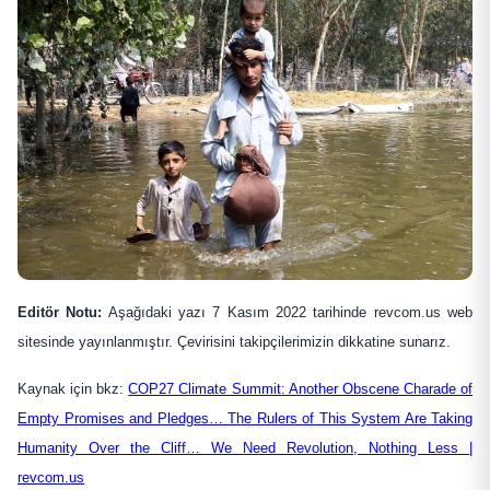
Editör Notu:
Aşağıdaki yazı 7 Kasım 2022 tarihinde revcom.us web
sitesinde yayınlanmıştır. Çevirisini takipçilerimizin dikkatine sunarız.
Kaynak için bkz:
COP27 Climate Summit: Another Obscene Charade of
Empty Promises and Pledges… The Rulers of This System Are Taking
Humanity Over the Cliff… We Need Revolution, Nothing Less |
revcom.us