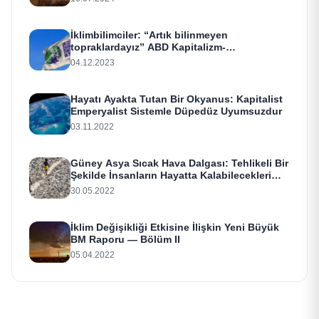
İklimbilimciler: “Artık bilinmeyen
topraklardayız” ABD Kapitalizm-
Emperyalizmi: Yakın Dünyayı!
04.12.2023
Hayatı Ayakta Tutan Bir Okyanus: Kapitalist
Emperyalist Sistemle Düpedüz Uyumsuzdur
03.11.2022
Güney Asya Sıcak Hava Dalgası: Tehlikeli Bir
Şekilde İnsanların Hayatta Kalabilecekleri
Sınırı Aşmak Üzere
30.05.2022
İklim Değişikliği Etkisine İlişkin Yeni Büyük
BM Raporu — Bölüm II
05.04.2022