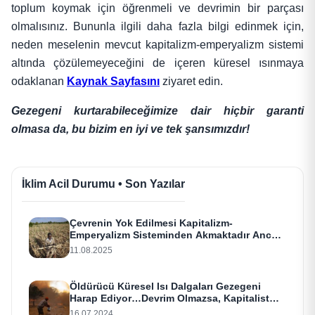
toplum koymak için öğrenmeli ve devrimin bir parçası
olmalısınız.
Bununla ilgili daha fazla bilgi edinmek için,
neden meselenin mevcut kapitalizm-emperyalizm sistemi
altında çözülemeyeceğini de içeren küresel ısınmaya
odaklanan
Kaynak Sayfasını
ziyaret edin.
Gezegeni kurtarabileceğimize dair hiçbir garanti
olmasa da, bu bizim en iyi ve tek şansımızdır!
İklim Acil Durumu • Son Yazılar
Çevrenin Yok Edilmesi Kapitalizm-
Emperyalizm Sisteminden Akmaktadır Ancak
Bir Çözüm Vardır
11.08.2025
Öldürücü Küresel Isı Dalgaları Gezegeni
Harap Ediyor…Devrim Olmazsa, Kapitalist
Ölüm Kıskacı Bizi Diri Diri Pişirecek
16.07.2024