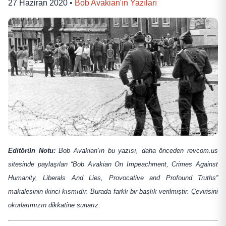
27 Haziran 2020
•
Bob Avakian'ın Yazıları
Editörün Notu:
Bob Avakian’ın bu yazısı, daha önceden revcom.us
sitesinde paylaşılan “Bob Avakian On Impeachment, Crimes Against
Humanity, Liberals And Lies, Provocative and Profound Truths”
makalesinin ikinci kısmıdır. Burada farklı bir başlık verilmiştir. Çevirisini
okurlarımızın dikkatine sunarız.