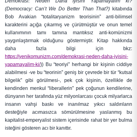
Demokrasi: Neden Daha İyisini Yapamayalım ki?
(Democracy: Can’t We Do Better Than That?)
kitabında
Bob Avakian “totalitaryanizm teorisinin” anti-bilimsel
karakterini açığa çıkarmış ve çürütmüştür ve onun temel
kullanımının tamı tamına mantıksız anti-komünizmi
yaygınlaştırmak olduğunu göstermiştir. Kitap hakkında
daha fazla bilgi için bkz:
https://yenikomunizm.com/demokrasi-neden-daha-iyisini-
yapamayalim-ki/
)) Bu “teoriyi” herhangi bir kişinin ciddiye
alabilmesi -ve bu “teorinin” geniş bir çevrede bir tür “kutsal
bilgelik” gibi görülmesi-, pek çok kişinin, özellikle de
kendinden menkul “liberallerin” pek çoğunun kendilerine,
dünyanın her tarafında yüz milyonlarcası çocuk milyarlarca
insanın vahşi baskı ve inanılmaz yıkıcı saldırıların
desteğiyle acımasızca sömürülmesine yaslanmış bu
kapitalist-emperyalist sistem içerisinde rahat bir yer bulma
isteğini gösteren acı bir kanıttır.