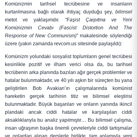
Komünizmin tarihsel tecrübesine ve insanların
kurtarılmasına bağlı olarak ihtiyaç duyduğu şey,
bilimsel
metot ve yaklaşımdır.
“Faşist Çarpıtma ve Yeni
Komünizmin Cevabı (Fascist Distortion And The
Response of New Communism)”
makalesinde söylendiği
üzere (yakın zamanda revcom.us sitesinde paylaşıldı):
Komünizm yolundaki sosyalist toplumların genel tecrübesi
kesinlikle pozitif ve ilham verici olsa da, bu tarihsel
tecrübenin arka planında bazıları ağır gerçek problemler ve
hatalar bulunmaktadır, ve 40 yılı aşkın bir süreçten bu yana
geliştirilen Bob Avakian’ın çalışmalarında komünist
hareketin gerçek tarihinin titiz ve bilimsel eleştirisi
bulunmaktadır. Büyük başarıları ve onların yanında ikincil
plandaki ancak ciddi hatalar ve karşılaşılan ciddi
aksaklıklarıyla bu analiz yapılmıştır… Bu bilimsel çalışma,
insan uğraşının başka önemli çevreleriyle ciddi tartışmalar
ve onlardan alınan derslerle birlikte, tam anlamıyla yeni