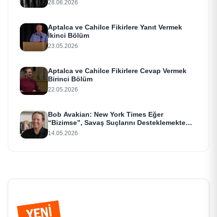
28.06.2026
Aptalca ve Cahilce Fikirlere Yanıt Vermek
İkinci Bölüm
23.05.2026
Aptalca ve Cahilce Fikirlere Cevap Vermek
Birinci Bölüm
22.05.2026
Bob Avakian: New York Times Eğer
“Bizimse”, Savaş Suçlarını Desteklemekte
Israr Ediyor
14.05.2026