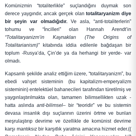
Komünizmin “totaliterlikle” suçlandığını duymak son
derece yaygındır, ancak gerçek olan
totalitaryanizm diye
bir şeyin var olmadığıdır.
Ve asla, “anti-totaliterlerin”
tohumu ve “İncilleri” olan Hannah Arendt’in
“Totalitaryanizm’in Kaynakları (The Origins of
Totalitarianism)”
kitabında iddia edilenle bağdaşan bir
toplum -Rusya’da, Çin’de ya da herhangi bir yerde- var
olmadı.
Kapsamlı şekilde analiz ettiğim üzere, “totalitaryanizm”, bu
ebedi vahşet sisteminin (bu kapitalizm-emperyalizm
sisteminin) entelektüel bahanecileri tarafından türetilmiş ve
yaygınlaştırılmakta olan, tamamen bilimsellikten uzak -
hatta aslında
anti-bilimsel
– bir “teoridir” ve bu sistemin
devasa insanlık dışı suçlarının üzerini örtme ve bunları
meşrulaştırıp devrime ve özellikle de komünist devrime
karşı mantıksız bir karşıtlık yaratma amacına hizmet eder.((