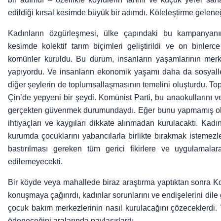
edildiği kırsal kesimde büyük bir adımdı. Köleleştirme gele
Kadınların özgürleşmesi, ülke çapındaki bu kampanyanın
kesimde kolektif tarım biçimleri geliştirildi ve on binlerce
komünler kuruldu. Bu durum, insanların yaşamlarının mer
yapıyordu. Ve insanların ekonomik yaşamı daha da sosyalle
diğer şeylerin de toplumsallaşmasının temelini oluşturdu. T
Çin’de yepyeni bir şeydi. Komünist Parti, bu anaokullarını ve
gerçekten güvenmek durumundaydı. Eğer bunu yapmamış olsa
ihtiyaçları ve kaygıları dikkate alınmadan kurulacaktı. Kadın
kurumda çocuklarını yabancılarla birlikte bırakmak istemezle
bastırılması gereken tüm gerici fikirlere ve uygulamala
edilemeyecekti.
Bir köyde veya mahallede biraz araştırma yaptıktan sonra Komü
konuşmaya çağırırdı, kadınlar sorunlarını ve endişelerini dile 
çocuk bakım merkezlerinin nasıl kurulacağını çözeceklerdi. Y
ödeneceğini aralarında paylaşırlardı.