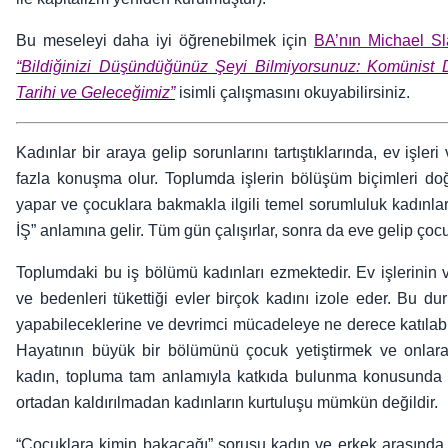
Bu meseleyi daha iyi öğrenebilmek için
BA’nın Michael Sla
“Bildiğinizi Düşündüğünüz Şeyi Bilmiyorsunuz: Komünist 
Tarihi ve Geleceğimiz”
isimli çalışmasını okuyabilirsiniz.
Kadınlar bir araya gelip sorunlarını tartıştıklarında, ev işl
fazla konuşma olur. Toplumda işlerin bölüşüm biçimleri doğ
yapar ve çocuklara bakmakla ilgili temel sorumluluk kadınlard
İŞ” anlamına gelir. Tüm gün çalışırlar, sonra da eve gelip çocukl
Toplumdaki bu iş bölümü kadınları ezmektedir. Ev işlerinin 
ve bedenleri tükettiği evler birçok kadını izole eder. Bu d
yapabileceklerine ve devrimci mücadeleye ne derece katılabile
Hayatının büyük bir bölümünü çocuk yetiştirmek ve onlar
kadın, topluma tam anlamıyla katkıda bulunma konusunda ö
ortadan kaldırılmadan kadınların kurtuluşu mümkün değildir.
“Çocuklara kimin bakacağı” sorusu kadın ve erkek arasında