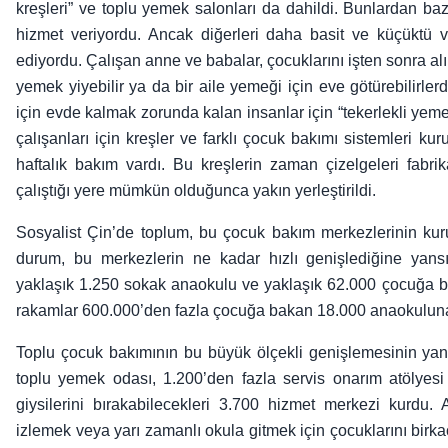
kreşleri” ve toplu yemek salonları da dahildi. Bunlardan baz
hizmet veriyordu. Ancak diğerleri daha basit ve küçüktü v
ediyordu. Çalışan anne ve babalar, çocuklarını işten sonra alıp 
yemek yiyebilir ya da bir aile yemeği için eve götürebilirler
için evde kalmak zorunda kalan insanlar için “tekerlekli yeme
çalışanları için kreşler ve farklı çocuk bakımı sistemleri ku
haftalık bakım vardı. Bu kreşlerin zaman çizelgeleri fabri
çalıştığı yere mümkün olduğunca yakın yerleştirildi.
Sosyalist Çin’de toplum, bu çocuk bakım merkezlerinin kur
durum, bu merkezlerin ne kadar hızlı genişlediğine yans
yaklaşık 1.250 sokak anaokulu ve yaklaşık 62.000 çocuğa ba
rakamlar 600.000’den fazla çocuğa bakan 18.000 anaokuluna 
Toplu çocuk bakımının bu büyük ölçekli genişlemesinin yanı
toplu yemek odası, 1.200’den fazla servis onarım atölyesi
giysilerini bırakabilecekleri 3.700 hizmet merkezi kurdu. A
izlemek veya yarı zamanlı okula gitmek için çocuklarını birka