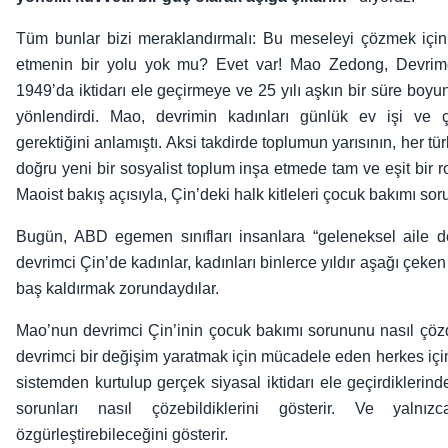
Tüm bunlar bizi meraklandırmalı: Bu meseleyi çözmek için 
etmenin bir yolu yok mu? Evet var! Mao Zedong, Devrimci
1949’da iktidarı ele geçirmeye ve 25 yılı aşkın bir süre boyu
yönlendirdi. Mao, devrimin kadınları günlük ev işi ve 
gerektiğini anlamıştı. Aksi takdirde toplumun yarısının, her t
doğru yeni bir sosyalist toplum inşa etmede tam ve eşit bi
Maoist bakış açısıyla, Çin’deki halk kitleleri çocuk bakımı
Bugün, ABD egemen sınıfları insanlara “geleneksel aile de
devrimci Çin’de kadınlar, kadınları binlerce yıldır aşağı çek
baş kaldırmak zorundaydılar.
Mao’nun devrimci Çin’inin çocuk bakımı sorununu nasıl çöz
devrimci bir değişim yaratmak için mücadele eden herkes içi
sistemden kurtulup gerçek siyasal iktidarı ele geçirdiklerin
sorunları nasıl çözebildiklerini gösterir. Ve yalnı
özgürleştirebileceğini gösterir.