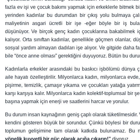
fazla ev işi ve çocuk bakımı yapmak için erkeklerle bitmek b
yerinden kadınlar bu durumdan bir çıkış yolu bulmaya çalı
maliyetinin asgari ücretli bir işe -eğer böyle bir iş bul
düşünüyor. Ve birçok genç kadın çocuklarına bakabilmek 
kalıyor. Orta sınıftan kadınlar, genellikle göçmen olanlar, d
sosyal yardım almayan dadıları işe alıyor. Ve gitgide daha faz
bile “önce anne olması” gerektiğini duyuyoruz. Bütün bu duru
Kadınlarla erkekler arasındaki bu baskıcı işbölümü dünya ç
aile hayatı özelleştirilir. Milyonlarca kadın, milyonlarca ev
pişirme, temizlik, çamaşır yıkama ve çocukları yatağa yatırm
karşı karşıya kalır. Milyonlarca kadın kolektif-toplumsal bir ş
başına yapmak için enerji ve saatlerini harcar ve yorulur.
Bu durum insan kaynağının geniş çaplı olarak tüketilmesidir.
kendini gösteren büyük bir sorundur. Çünkü böylesi bir dur
toplumun gelişimine tam olarak katkıda bulunamaz. Bu 
yönelik kuvvetli bir güç olarak açığa çıkarın!”
diyoruz.