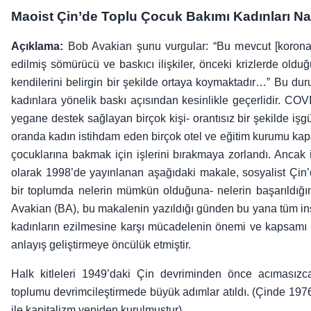
Maoist Çin’de Toplu Çocuk Bakımı Kadınları Nas
Açıklama:
Bob Avakian şunu vurgular: “Bu mevcut [koronav
edilmiş sömürücü ve baskıcı ilişkiler, önceki krizlerde oldu
kendilerini belirgin bir şekilde ortaya koymaktadır…” Bu d
kadınlara yönelik baskı açısından kesinlikle geçerlidir. COVI
yegane destek sağlayan birçok kişi- orantısız bir şekilde işg
oranda kadın istihdam eden birçok otel ve eğitim kurumu kapat
çocuklarına bakmak için işlerini bırakmaya zorlandı. Ancak i
olarak 1998’de yayınlanan aşağıdaki makale, sosyalist Çin’d
bir toplumda nelerin mümkün olduğuna- nelerin başarıldığın
Avakian (BA), bu makalenin yazıldığı günden bu yana tüm in
kadınların ezilmesine karşı mücadelenin önemi ve kapsamı h
anlayış geliştirmeye öncülük etmiştir.
Halk kitleleri 1949’daki Çin devriminden önce acımasızca
toplumu devrimcileştirmede büyük adımlar atıldı. (Çinde 1976
ile kapitalizm yeniden kurulmuştur).