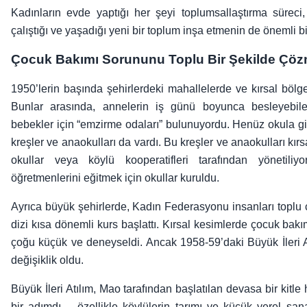
Kadınların evde yaptığı her şeyi toplumsallaştırma süreci, 
çalıştığı ve yaşadığı yeni bir toplum inşa etmenin de önemli bi
Çocuk Bakımı Sorununu Toplu Bir Şekilde Çö
1950’lerin başında şehirlerdeki mahallelerde ve kırsal bölge
Bunlar arasında, annelerin iş günü boyunca besleyebilec
bebekler için “emzirme odaları” bulunuyordu. Henüz okula git
kreşler ve anaokulları da vardı. Bu kreşler ve anaokulları kırs
okullar veya köylü kooperatifleri tarafından yönetili
öğretmenlerini eğitmek için okullar kuruldu.
Ayrıca büyük şehirlerde, Kadın Federasyonu insanları toplu
dizi kısa dönemli kurs başlattı. Kırsal kesimlerde çocuk bakım
çoğu küçük ve deneyseldi. Ancak 1958-59’daki Büyük İleri 
değişiklik oldu.
Büyük İleri Atılım, Mao tarafından başlatılan devasa bir kit
bir adımdı – özellikle köylülerin tarımı ve küçük yerel sana