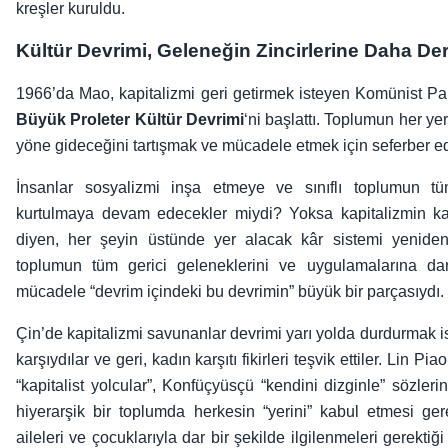
kreşler kuruldu.
Kültür Devrimi, Geleneğin Zincirlerine Daha D
1966’da Mao, kapitalizmi geri getirmek isteyen Komünist Part
Büyük Proleter Kültür Devrimi
‘ni başlattı. Toplumun her y
yöne gideceğini tartışmak ve mücadele etmek için seferber ed
İnsanlar sosyalizmi inşa etmeye ve sınıflı toplumun tüm e
kurtulmaya devam edecekler miydi? Yoksa kapitalizmin ka
diyen, her şeyin üstünde yer alacak kâr sistemi yeniden m
toplumun tüm gerici geleneklerini ve uygulamalarına dar
mücadele “devrim içindeki bu devrimin” büyük bir parçasıydı.
Çin’de kapitalizmi savunanlar devrimi yarı yolda durdurmak is
karşıydılar ve geri, kadın karşıtı fikirleri teşvik ettiler. Lin P
“kapitalist yolcular”, Konfüçyüsçü “kendini dizginle” sözleri
hiyerarşik bir toplumda herkesin “yerini” kabul etmesi gere
aileleri ve çocuklarıyla dar bir şekilde ilgilenmeleri gerekt