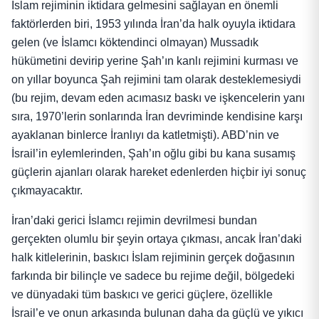
İslam rejiminin iktidara gelmesini sağlayan en önemli
faktörlerden biri, 1953 yılında İran’da halk oyuyla iktidara
gelen (ve İslamcı köktendinci olmayan) Mussadık
hükümetini devirip yerine Şah’ın kanlı rejimini kurması ve
on yıllar boyunca Şah rejimini tam olarak desteklemesiydi
(bu rejim, devam eden acımasız baskı ve işkencelerin yanı
sıra, 1970’lerin sonlarında İran devriminde kendisine karşı
ayaklanan binlerce İranlıyı da katletmişti). ABD’nin ve
İsrail’in eylemlerinden, Şah’ın oğlu gibi bu kana susamış
güçlerin ajanları olarak hareket edenlerden hiçbir iyi sonuç
çıkmayacaktır.
İran’daki gerici İslamcı rejimin devrilmesi bundan
gerçekten olumlu bir şeyin ortaya çıkması, ancak İran’daki
halk kitlelerinin, baskıcı İslam rejiminin gerçek doğasının
farkında bir bilinçle ve sadece bu rejime değil, bölgedeki
ve dünyadaki tüm baskıcı ve gerici güçlere, özellikle
İsrail’e ve onun arkasında bulunan daha da güçlü ve yıkıcı