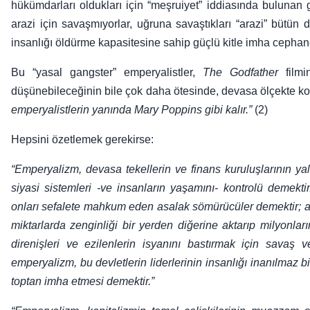
hükümdarları oldukları için “meşruiyet” iddiasında bulunan g
arazi için savaşmıyorlar, uğruna savaştıkları “arazi” bütün
insanlığı öldürme kapasitesine sahip güçlü kitle imha cephane
Bu “yasal gangster” emperyalistler,
The Godfather
filmi
düşünebileceğinin bile çok daha ötesinde, devasa ölçekte kor
emperyalistlerin yanında Mary Poppins gibi kalır.”
(2)
Hepsini özetlemek gerekirse:
“Emperyalizm, devasa tekellerin ve finans kuruluşlarının ya
siyasi sistemleri -ve insanların yaşamını- kontrolü demekti
onları sefalete mahkum eden asalak sömürücüler demektir; a
miktarlarda zenginliği bir yerden diğerine aktarıp milyonl
direnişleri ve ezilenlerin isyanını bastırmak için savaş 
emperyalizm, bu devletlerin liderlerinin insanlığı inanılmaz 
toptan imha etmesi demektir.”