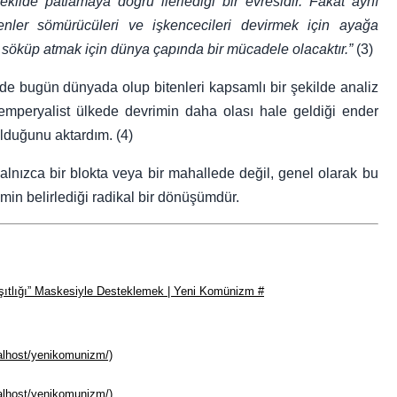
kilde patlamaya doğru ilerlediği bir evresidir. Fakat aynı
nler sömürücüleri ve işkencecileri devirmek için ayağa
 söküp atmak için dünya çapında bir mücadele olacaktır.”
(3)
de bugün dünyada olup bitenleri kapsamlı bir şekilde analiz
bu emperyalist ülkede devrimin daha olası hale geldiği ender
lduğunu aktardım. (4)
 -yalnızca bir blokta veya bir mahallede değil, genel olarak bu
min belirlediği radikal bir dönüşümdür.
ıtlığı” Maskesiyle Desteklemek | Yeni Komünizm #
alhost/yenikomunizm/)
alhost/yenikomunizm/)