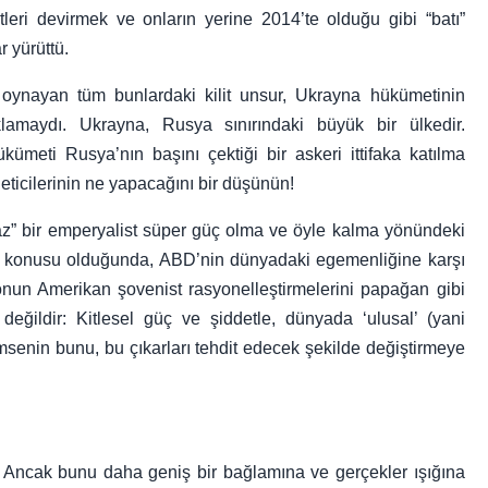
ri devirmek ve onların yerine 2014’te olduğu gibi “batı”
 yürüttü.
 oynayan tüm bunlardaki kilit unsur, Ukrayna hükümetinin
lamaydı. Ukrayna, Rusya sınırındaki büyük bir ülkedir.
kümeti Rusya’nın başını çektiği bir askeri ittifaka katılma
ticilerinin ne yapacağını bir düşünün!
z” bir emperyalist süper güç olma ve öyle kalma yönündeki
 söz konusu olduğunda, ABD’nin dünyadaki egemenliğine karşı
nun Amerikan şovenist rasyonelleştirmelerini papağan gibi
eğildir: Kitlesel güç ve şiddetle, dünyada ‘ulusal’ (yani
imsenin bunu, bu çıkarları tehdit edecek şekilde değiştirmeye
z”. Ancak bunu daha geniş bir bağlamına ve gerçekler ışığına