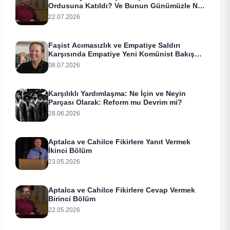
Ordusuna Katıldı? Ve Bunun Günümüzle Ne
Alakası Var?
22.07.2026
Faşist Acımasızlık ve Empatiye Saldırı
Karşısında Empatiye Yeni Komünist Bakış
Açısı
08.07.2026
Karşılıklı Yardımlaşma: Ne İçin ve Neyin
Parçası Olarak: Reform mu Devrim mi?
28.06.2026
Aptalca ve Cahilce Fikirlere Yanıt Vermek
İkinci Bölüm
23.05.2026
Aptalca ve Cahilce Fikirlere Cevap Vermek
Birinci Bölüm
22.05.2026