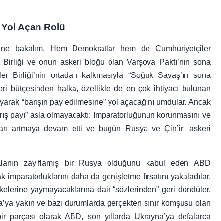
 Yol Açan Rolü
üne bakalım. Hem Demokratlar hem de Cumhuriyetçiler
 Birliği ve onun askeri bloğu olan Varşova Paktı’nın sona
er Birliği’nin ortadan kalkmasıyla “Soğuk Savaş’ın sona
i bütçesinden halka, özellikle de en çok ihtiyacı bulunan
kayarak “barışın pay edilmesine” yol açacağını umdular. Ancak
barış payı” asla olmayacaktı: İmparatorluğunun korunmasını ve
ları artmaya devam etti ve bugün Rusya ve Çin’in askeri
 kalanın zayıflamış bir Rusya olduğunu kabul eden ABD
ak imparatorluklarını daha da genişletme fırsatını yakaladılar.
lkelerine yaymayacaklarına dair “sözlerinden” geri döndüler.
’ya yakın ve bazı durumlarda gerçekten sınır komşusu olan
 bir parçası olarak ABD, son yıllarda Ukrayna’ya defalarca