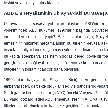
teşhiri ve analizi yer almaktadır.)
ABD Emperyalizminin Ukrayna’daki Bu Savaşa
Ukrayna’da bu savaşa yol açan olaylarda ABD’nin rol
yönetimindeki ABD hükümeti, 1990’ların başında Sovyetler
ermesinden sonra ne yaptı? Bazı insanlar safça, Sovyetl
ermesinin” hükümet harcamalarının bu ülkenin devasa asker
insanların ihtiyaçlarını karşılamaya yönelik bir finansmana 
bu kapitalist-emperyalist sistemin doğası gereği böyle bir “
genişlemesini sağlayabilmek için ülkenin askeri harcama
bütçelerinin toplamından çok daha büyüktür.
1990’lardan başlayarak, Sovyetler Birliği’nden geride
emperyalistleri, gerçekte oldukları şekliyle gangsterlik yapar
Saldırgan askeri ittifaklarını (NATO) önceki Varşova Paktı ü
Bu vaadi göz ardı eden ABD emperyalistleri, NATO’ya Rusya
ülkeleri dahil etmek için harekete geçtiler. Tüm bunların