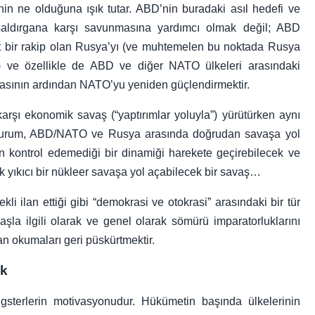
nin ne olduğuna ışık tutar. ABD’nin buradaki asıl hedefi ve
 saldırgana karşı savunmasına yardımcı olmak değil; ABD
t bir rakip olan Rusya’yı (ve muhtemelen bu noktada Rusya
tmak) ve özellikle de ABD ve diğer NATO ülkeleri arasındaki
masının ardından NATO’yu yeniden güçlendirmektir.
arşı ekonomik savaş (“yaptırımlar yoluyla”) yürütürken aynı
bu durum, ABD/NATO ve Rusya arasında doğrudan savaşa yol
kten kontrol edemediği bir dinamiği harekete geçirebilecek ve
 yıkıcı bir nükleer savaşa yol açabilecek bir savaş…
li ilan ettiği gibi “demokrasi ve otokrasi” arasındaki bir tür
şla ilgili olarak ve genel olarak sömürü imparatorluklarını
n okumaları geri püskürtmektir.
ek
terlerin motivasyonudur. Hükümetin başında ülkelerinin