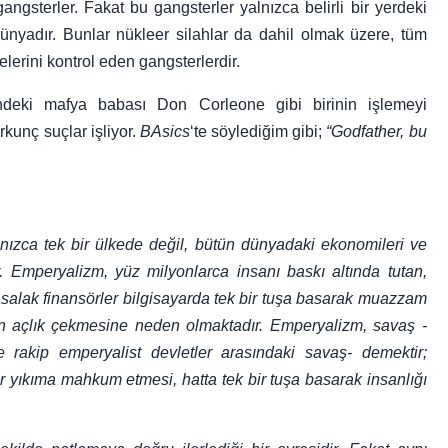
angsterler. Fakat bu gangsterler yalnızca belirli bir yerdeki
 dünyadır. Bunlar nükleer silahlar da dahil olmak üzere, tüm
lerini kontrol eden gangsterlerdir.
ndeki mafya babası Don Corleone gibi birinin işlemeyi
kunç suçlar işliyor.
BAsics
‘te söylediğim gibi;
“Godfather, bu
lnızca tek bir ülkede değil, bütün dünyadaki ekonomileri ve
r. Emperyalizm, yüz milyonlarca insanı baskı altında tutan,
salak finansörler bilgisayarda tek bir tuşa basarak muazzam
arın açlık çekmesine neden olmaktadır. Emperyalizm, savaş -
ve rakip emperyalist devletler arasındaki savaş- demektir;
bir yıkıma mahkum etmesi, hatta tek bir tuşa basarak insanlığı