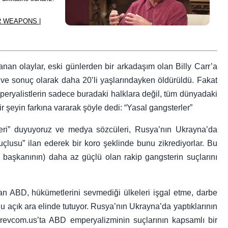
 WEAPONS |
anan olaylar, eski günlerden bir arkadaşım olan Billy Carr’a
ştı ve sonuç olarak daha 20’li yaşlarındayken öldürüldü. Fakat
mperyalistlerin sadece buradaki halklara değil, tüm dünyadaki
 şeyin farkına vararak şöyle dedi: “Yasal gangsterler”
eri” duyuyoruz ve medya sözcüleri, Rusya’nın Ukrayna’da
çlusu” ilan ederek bir koro şeklinde bunu zikrediyorlar. Bu
 başkanının) daha az güçlü olan rakip gangsterin suçlarını
lan ABD, hükümetlerini sevmediği ülkeleri işgal etme, darbe
 açık ara elinde tutuyor. Rusya’nın Ukrayna’da yaptıklarının
. (revcom.us’ta ABD emperyalizminin suçlarının kapsamlı bir