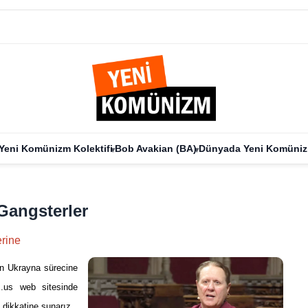
Yeni Komünizm Kolektifi
Bob Avakian (BA)
Dünyada Yeni Komüni
 Gangsterler
rine
ın Ukrayna sürecine
m.us web sitesinde
 dikkatine sunarız.