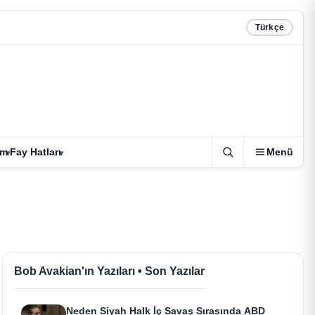
Türkçe
zm
Fay Hatları
Menü
Bob Avakian'ın Yazıları • Son Yazılar
Neden Siyah Halk İç Savaş Sırasında ABD