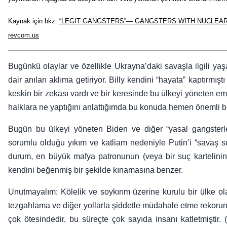
Kaynak için bkz:
“LEGIT GANGSTERS”— GANGSTERS WITH NUCLEAR
revcom.us
Bugünkü olaylar ve özellikle Ukrayna’daki savaşla ilgili yaş
dair anıları aklıma getiriyor. Billy kendini “hayata” kaptırmı
keskin bir zekası vardı ve bir keresinde bu ülkeyi yöneten e
halklara ne yaptığını anlattığımda bu konuda hemen önemli bir
Bugün bu ülkeyi yöneten Biden ve diğer “yasal gangsterl
sorumlu olduğu yıkım ve katliam nedeniyle Putin’i “savaş su
durum, en büyük mafya patronunun (veya bir suç kartelinin
kendini beğenmiş bir şekilde kınamasına benzer.
Unutmayalım: Kölelik ve soykırım üzerine kurulu bir ülke o
tezgahlama ve diğer yollarla şiddetle müdahale etme rekorunu
çok ötesindedir, bu süreçte çok sayıda insanı katletmiştir