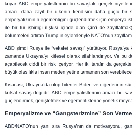
koyar. ABD emperyalistlerinin bu savaştaki gerçek niyetleri
amacı, daha zayıf bir ülkenin kendisini daha güçlü bir
emperyalizminin egemenliğini güçlendirmek için emperyalis
ile bir tür işbirliği ilişkisi içinde olan Çin’i de zayıfla
bölünmeleri artıran Trump’ın eylemleriyle NATO’nun zayıfla
ABD şimdi Rusya ile “vekalet savaşı” yürütüyor. Rusya’ya k
zamanda Ukrayna’yı kitlesel olarak silahlandırıyor. Ve 
açabilecek ciddi bir risk içeriyor. Her iki tarafın da gerçe
büyük olasılıkla insan medeniyetine tamamen son verebilecek
Kısacası, Ukrayna’da olup bitenler Biden ve diğerlerinin sürek
kutsal savaş değildir. ABD emperyalistlerinin amacı bu sava
güçlendirmek, genişletmek ve egemenliklerine yönelik meyda
Emperyalizme ve “Gangsterizmine” Son Verm
ABD/NATO’nun yanı sıra Rusya’nın da motivasyonu, gangs