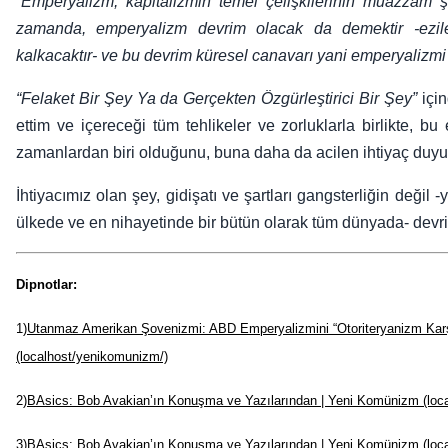
“Emperyalizm, kapitalizmin temel çelişkilerinin muazzam şe
zamanda, emperyalizm devrim olacak da demektir -ezile
kalkacaktır- ve bu devrim küresel canavarı yani emperyalizmi
“Felaket Bir Şey Ya da Gerçekten Özgürleştirici Bir Şey”
için
ettim ve içereceği tüm tehlikeler ve zorluklarla birlikte, 
zamanlardan biri olduğunu, buna daha da acilen ihtiyaç duyu
İhtiyacımız olan şey, gidişatı ve şartları gangsterliğin değil
ülkede ve en nihayetinde bir bütün olarak tüm dünyada- devri
Dipnotlar:
1)
Utanmaz Amerikan Şovenizmi: ABD Emperyalizmini “Otoriteryanizm Karş
(localhost/yenikomunizm/)
2)
BAsics: Bob Avakian’ın Konuşma ve Yazılarından | Yeni Komünizm (loc
3)
BAsics: Bob Avakian’ın Konuşma ve Yazılarından | Yeni Komünizm (loc