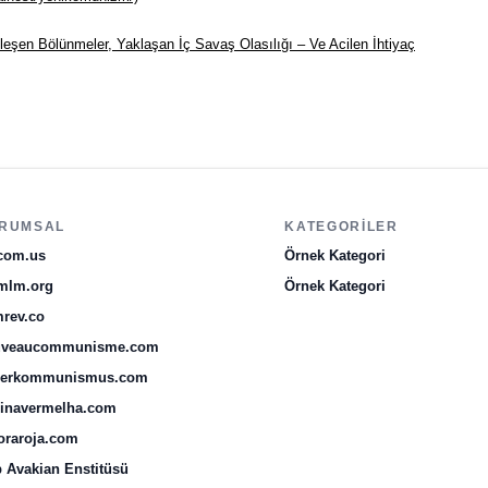
nleşen Bölünmeler, Yaklaşan İç Savaş Olasılığı – Ve Acilen İhtiyaç
RUMSAL
KATEGORILER
com.us
Örnek Kategori
mlm.org
Örnek Kategori
rev.co
uveaucommunisme.com
uerkommunismus.com
inavermelha.com
oraroja.com
 Avakian Enstitüsü