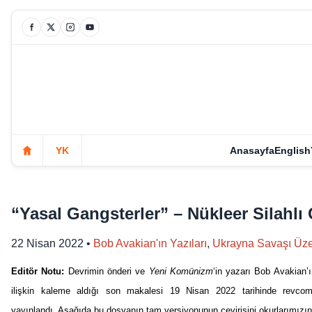
YK
Anasayfa
English
“Yasal Gangsterler” – Nükleer Silahlı
22 Nisan 2022
•
Bob Avakian'ın Yazıları
,
Ukrayna Savaşı Üze
Editör Notu:
Devrimin önderi ve
Yeni Komünizm
‘in yazarı Bob Avakian’
ilişkin kaleme aldığı son makalesi 19 Nisan 2022 tarihinde revco
yayınlandı. Aşağıda bu dosyanın tam versiyonunun çevirisini okurlarımızın