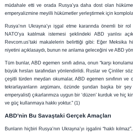
müdahale etti ve orada Rusya’ya daha dost olan hükümetle
emperyalizmine meyilli hükümetler yerleştirmek için komplolar
Rusya’nın Ukrayna’yı işgal etme kararında önemli bir rol
NATO’ya katılmak istemesi şeklindeki ABD yanlısı açık
Revcom.us’taki makalelerin belirttiği gibi: Eğer Meksika hü
niyetini açıklasaydı, bunun ne anlama geleceğini ve ABD yöne
Tüm bunlar, ABD egemen sınıfı adına, onun “karşı konulama
büyük hırsları tarafından yönlendirildi. Ruslar ve Çinliler
çeşitli türden meydan okumalar, ABD egemen sınıfının ve o
tekrarlayanların argümanı, özünde şundan başka bir şey d
emperyalist) çıkarlarımıza uygun bir ‘düzen’ kurduk ve hiç k
ve güç kullanmaya hakkı yoktur.” (1)
ABD’nin Bu Savaştaki Gerçek Amaçları
Bunların hiçbiri Rusya’nın Ukrayna’yı işgalini “haklı kılma