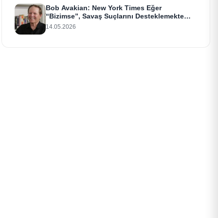
Bob Avakian: New York Times Eğer
“Bizimse”, Savaş Suçlarını Desteklemekte
Israr Ediyor
14.05.2026