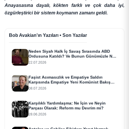
Anayasasına dayalı, kökten farklı ve çok daha iyi,
özgürleştirici bir sistem koymanın zamanı geldi.
Bob Avakian'ın Yazıları • Son Yazılar
Neden Siyah Halk İç Savaş Sırasında ABD
Ordusuna Katıldı? Ve Bunun Günümüzle Ne
Alakası Var?
22.07.2026
Faşist Acımasızlık ve Empatiye Saldırı
Karşısında Empatiye Yeni Komünist Bakış
Açısı
08.07.2026
Karşılıklı Yardımlaşma: Ne İçin ve Neyin
Parçası Olarak: Reform mu Devrim mi?
28.06.2026
Aptalca ve Cahilce Fikirlere Yanıt Vermek