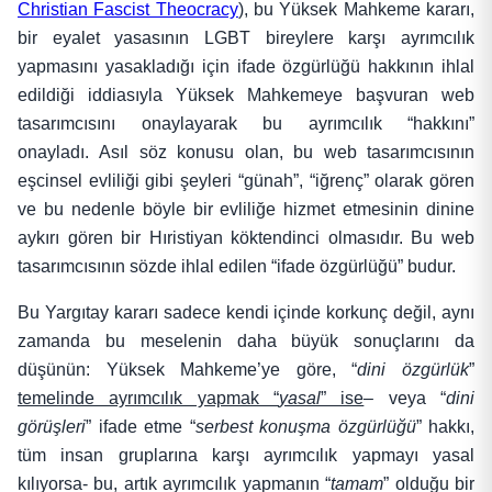
Christian Fascist Theocracy
), bu Yüksek Mahkeme kararı,
bir eyalet yasasının LGBT bireylere karşı ayrımcılık
yapmasını yasakladığı için ifade özgürlüğü hakkının ihlal
edildiği iddiasıyla Yüksek Mahkemeye başvuran web
tasarımcısını onaylayarak bu ayrımcılık “hakkını”
onayladı. Asıl söz konusu olan, bu web tasarımcısının
eşcinsel evliliği gibi şeyleri “günah”, “iğrenç” olarak gören
ve bu nedenle böyle bir evliliğe hizmet etmesinin dinine
aykırı gören bir Hıristiyan köktendinci olmasıdır. Bu web
tasarımcısının sözde ihlal edilen “ifade özgürlüğü” budur.
Bu Yargıtay kararı sadece kendi içinde korkunç değil, aynı
zamanda bu meselenin daha büyük sonuçlarını da
düşünün: Yüksek Mahkeme’ye göre, “
dini özgürlük
”
temelinde ayrımcılık yapmak “
yasal
” ise
– veya “
dini
görüşleri
” ifade etme “
serbest konuşma özgürlüğü
” hakkı,
tüm insan gruplarına karşı ayrımcılık yapmayı yasal
kılıyorsa- bu, artık ayrımcılık yapmanın “
tamam
” olduğu bir