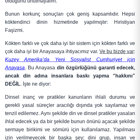
olduğunu unutmayalım.
Bunun korkunç sonuçları çok geniş kapsamlıdır. Hepsi
köktendinci dinin hizmetinde yapılmıştır: Hıristiyan
Faşizmi.
Kökten farklı ve çok daha iyi bir sistem için kökten farklı ve
çok daha iyi bir Anayasaya ihtiyacımız var.
Ve bu bizde var
:
Kuzey Amerika’da Yeni Sosyalist Cumhuriyet için
Anayasa
. Bu Anayasa
din özgürlüğünü garanti edecek,
ancak din adına insanlara baskı yapma “hakkını”
DEĞİL
. İşte ne diyor:
Dinsel inanç ve pratikler kanunların ihlali durumu ve
gerekli yasal süreçler aracılığı dışında yok sayılamaz ve
tenzil edilemez. Aynı şekilde din ve dinsel pratikler yasaları
ihlal edecek ya da bir şekilde bunun önünü açacak şekilde
sermaye birikimi ve sömürü için kullanılamaz. Yapılması
izin verilmeyecek bir başka şey; dini grup, insan ve