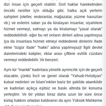
dizi insan için geçerli olabilir. Sivil haklar hareketinden
önceki nesiller için olduğu gibi, halka açık yerlerin
sahipleri (oteller, restoranlar, mağazalar, yüzme havuzları
vb.) ve evlerini satan ya da kiralayan insanlar, siyahilere
hizmet vermeyi, satmayı ya da kiralamayı “yasal olarak”
reddedebilirdi- eğer bu ret onların dinleri adına yapılmışsa
(ya da insanlara hizmet etmeyi reddederek dinlerini ifade
etme “özgür ifade” “hakkı” adına yapılmışsa)! İlgili devlet
dairelerindeki katipler, ırklar arası çiftlere evlilik cüzdanı
vermeyi reddedebilir. Ve benzeri.
Aynı tür “mantık” kadınlara yönelik ayrımcılık için de geçerli
olacaktır, çünkü İncil ve genel olarak “Yahudi-Hıristiyan”
kutsal metinleri ve İslam’ınkiler bariz bir şekilde ataerkildir
ve kadınları açıkça eşitsiz ve baskı altında bir konuma
yerleştirir. Ve bir yıldan biraz daha uzun bir süre önce
kürtaj hakkını ortadan kaldıranın da aynı Yüksek Mahkeme