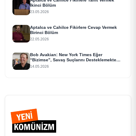
İkinci Bölüm
23.05.2026
Aptalca ve Cahilce Fikirlere Cevap Vermek
Birinci Bölüm
22.05.2026
Bob Avakian: New York Times Eğer
“Bizimse”, Savaş Suçlarını Desteklemekte
Israr Ediyor
14.05.2026