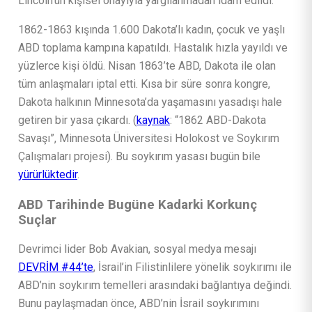
Lincoln’ün kişisel onayıyla yargılanmadan idam edildi.
1862-1863 kışında 1.600 Dakota’lı kadın, çocuk ve yaşlı
ABD toplama kampına kapatıldı. Hastalık hızla yayıldı ve
yüzlerce kişi öldü. Nisan 1863’te ABD, Dakota ile olan
tüm anlaşmaları iptal etti. Kısa bir süre sonra kongre,
Dakota halkının Minnesota’da yaşamasını yasadışı hale
getiren bir yasa çıkardı. (
kaynak
: “1862 ABD-Dakota
Savaşı”, Minnesota Üniversitesi Holokost ve Soykırım
Çalışmaları projesi). Bu soykırım yasası bugün bile
yürürlüktedir
.
ABD Tarihinde Bugüne Kadarki Korkunç
Suçlar
Devrimci lider Bob Avakian, sosyal medya mesajı
DEVRİM #44’te
, İsrail’in Filistinlilere yönelik soykırımı ile
ABD’nin soykırım temelleri arasındaki bağlantıya değindi.
Bunu paylaşmadan önce, ABD’nin İsrail soykırımını