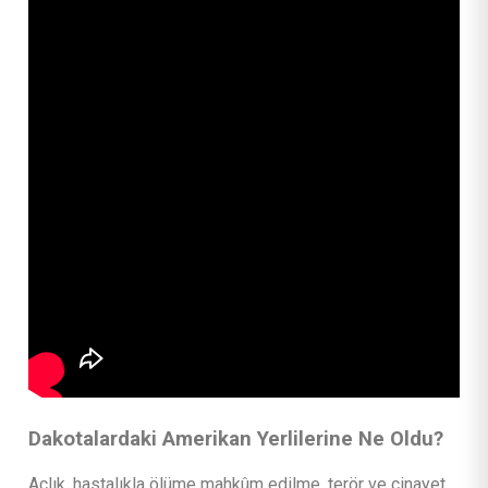
Dakotalardaki Amerikan Yerlilerine Ne Oldu?
Açlık, hastalıkla ölüme mahkûm edilme, terör ve cinayet,