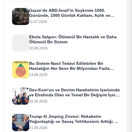
Gazze’de ABD-İsrail’in Soykırımı 1000.
Gününde, 1000 Günlük Katliam, Açlık ve
Terör
11.07.2026
Ebola Salgını: Ölümcül Bir Hastalık ve Daha
Ölümcül Bir Sistem
30.06.2026
Bu Sistem Nasıl Tedavi Edilebilen Bir
Hastalığın Her Sene Bir Milyondan Fazla
İnsanı Öldürmesine İzin Veriyor
13.06.2026
Dev-Kom’un ve Devrim Hareketinin İçerisinde
ve Etrafında Olan ve Temel Bir Değişim İçin
Aç Olan Herkes İçin
26.05.2026
Trump-Xi Jinping Zirvesi: Rekabetin
Yoğunlaştığı ve Savaş Tehlikesinin Arttığı Bir
Dönemde Yüksek Riskli Diplomasi
21.05.2026