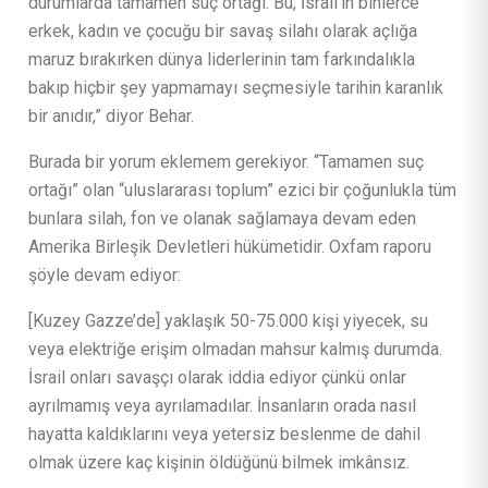
durumlarda tamamen suç ortağı. Bu, İsrail’in binlerce
erkek, kadın ve çocuğu bir savaş silahı olarak açlığa
maruz bırakırken dünya liderlerinin tam farkındalıkla
bakıp hiçbir şey yapmamayı seçmesiyle tarihin karanlık
bir anıdır,” diyor Behar.
Burada bir yorum eklemem gerekiyor. “Tamamen suç
ortağı” olan “uluslararası toplum” ezici bir çoğunlukla tüm
bunlara silah, fon ve olanak sağlamaya devam eden
Amerika Birleşik Devletleri hükümetidir. Oxfam raporu
şöyle devam ediyor:
[Kuzey Gazze’de] yaklaşık 50-75.000 kişi yiyecek, su
veya elektriğe erişim olmadan mahsur kalmış durumda.
İsrail onları savaşçı olarak iddia ediyor çünkü onlar
ayrılmamış veya ayrılamadılar. İnsanların orada nasıl
hayatta kaldıklarını veya yetersiz beslenme de dahil
olmak üzere kaç kişinin öldüğünü bilmek imkânsız.