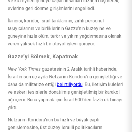
Ve kuzeyden güneye kaçan insanları tuzağa düşürerek,
evlerine geri dönme girişimlerini engelledi.
İkincisi; koridor, İsrail tanklarının, zırhlı personel
taşıyıcılarının ve birliklerinin Gazze’nin kuzeyine ve
güneyine hızla ölüm, terör ve yıkım yağdırmasına olanak
veren yüksek hızlı bir otoyol işlevi görüyor.
Gazze’yi Bölmek, Kapatmak
New York Times
gazetesinin 2 Aralık tarihli haberinde,
İsrail’in son üç ayda Netzarim Koridoru’nu genişlettiği ve
daha da militarize ettiği
belirtiliyordu
. Bu, iletişim kuleleri
ve askeri tesislerle donatılmış genişletilmiş bir karakol
ağı içerir. Bunu yapmak için İsrail 600’den fazla ek binayı
yıktı.
Netzarim Koridoru’nun bu hızlı ve büyük çaplı
genişlemesine, üst düzey İsrailli politikacıların