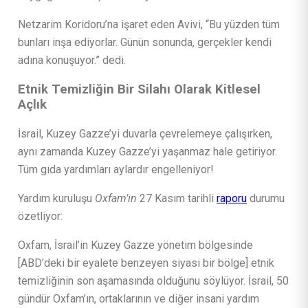
Netzarim Koridoru’na işaret eden Avivi, “Bu yüzden tüm
bunları inşa ediyorlar. Günün sonunda, gerçekler kendi
adına konuşuyor.” dedi.
Etnik Temizliğin Bir Silahı Olarak Kitlesel
Açlık
İsrail, Kuzey Gazze’yi duvarla çevrelemeye çalışırken,
aynı zamanda Kuzey Gazze’yi yaşanmaz hale getiriyor.
Tüm gıda yardımları aylardır engelleniyor!
Yardım kuruluşu
Oxfam’ın
27 Kasım tarihli
raporu
durumu
özetliyor:
Oxfam, İsrail’in Kuzey Gazze yönetim bölgesinde
[ABD’deki bir eyalete benzeyen siyasi bir bölge] etnik
temizliğinin son aşamasında olduğunu söylüyor. İsrail, 50
gündür Oxfam’ın, ortaklarının ve diğer insani yardım