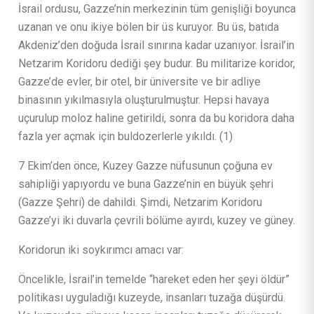
İsrail ordusu, Gazze’nin merkezinin tüm genişliği boyunca
uzanan ve onu ikiye bölen bir üs kuruyor. Bu üs, batıda
Akdeniz’den doğuda İsrail sınırına kadar uzanıyor. İsrail’in
Netzarim Koridoru dediği şey budur. Bu militarize koridor,
Gazze’de evler, bir otel, bir üniversite ve bir adliye
binasının yıkılmasıyla oluşturulmuştur. Hepsi havaya
uçurulup moloz haline getirildi, sonra da bu koridora daha
fazla yer açmak için buldozerlerle yıkıldı. (1)
7 Ekim’den önce, Kuzey Gazze nüfusunun çoğuna ev
sahipliği yapıyordu ve buna Gazze’nin en büyük şehri
(Gazze Şehri) de dahildi. Şimdi, Netzarim Koridoru
Gazze’yi iki duvarla çevrili bölüme ayırdı, kuzey ve güney.
Koridorun iki soykırımcı amacı var:
Öncelikle, İsrail’in temelde “hareket eden her şeyi öldür”
politikası uyguladığı kuzeyde, insanları tuzağa düşürdü.