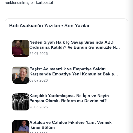
renklendirilmiş bir kartpostal
Bob Avakian'ın Yazıları • Son Yazılar
Neden Siyah Halk İç Savaş Sırasında ABD
Ordusuna Katıldı? Ve Bunun Günümüzle Ne
Alakası Var?
22.07.2026
Faşist Acımasızlık ve Empatiye Saldırı
Karşısında Empatiye Yeni Komünist Bakış
Açısı
08.07.2026
Karşılıklı Yardımlaşma: Ne İçin ve Neyin
Parçası Olarak: Reform mu Devrim mi?
28.06.2026
Aptalca ve Cahilce Fikirlere Yanıt Vermek
İkinci Bölüm