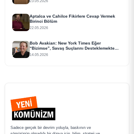
23.05.2026
Aptalca ve Cahilce Fikirlere Cevap Vermek
Birinci Bölüm
22.05.2026
Bob Avakian: New York Times Eğer
“Bizimse”, Savaş Suçlarını Desteklemekte
Israr Ediyor
14.05.2026
Sadece gerçek bir devrim yoluyla, baskının ve
sömürünün olmadığı bir dünya için, bilim, strateji ve