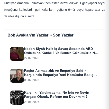
Hristiyan Amerikalı olmayan” herkesten
nefret ediyor
. Eğer yapabilseydi
birçoğunu katlederdi, geri kalanların çoğunu ömür boyu hapse atar ya
da ülke dışına sürerdi.
Bob Avakian'ın Yazıları • Son Yazılar
Neden Siyah Halk İç Savaş Sırasında ABD
Ordusuna Katıldı? Ve Bunun Günümüzle Ne
Alakası Var?
22.07.2026
Faşist Acımasızlık ve Empatiye Saldırı
Karşısında Empatiye Yeni Komünist Bakış
Açısı
08.07.2026
Karşılıklı Yardımlaşma: Ne İçin ve Neyin
Parçası Olarak: Reform mu Devrim mi?
28.06.2026