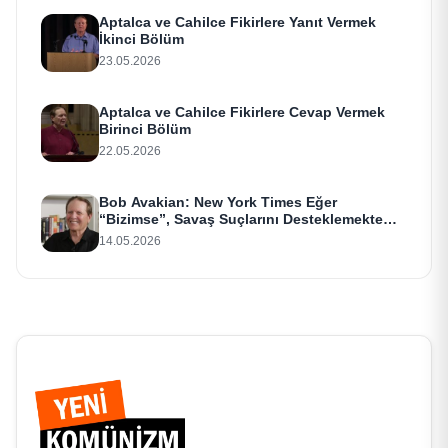
Aptalca ve Cahilce Fikirlere Yanıt Vermek
İkinci Bölüm
23.05.2026
Aptalca ve Cahilce Fikirlere Cevap Vermek
Birinci Bölüm
22.05.2026
Bob Avakian: New York Times Eğer
“Bizimse”, Savaş Suçlarını Desteklemekte
Israr Ediyor
14.05.2026