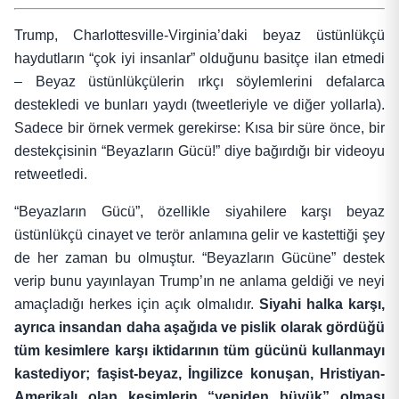
Trump,
Charlottesville-Virginia’daki beyaz üstünlükçü
haydutların “çok iyi insanlar” olduğunu basitçe ilan etmedi
– Beyaz üstünlükçülerin ırkçı söylemlerini defalarca
destekledi ve bunları yaydı (tweetleriyle ve diğer yollarla).
Sadece bir örnek vermek gerekirse: Kısa bir süre önce, bir
destekçisinin “Beyazların Gücü!” diye bağırdığı bir videoyu
retweetledi.
“Beyazların Gücü”, özellikle siyahilere karşı beyaz
üstünlükçü cinayet ve terör anlamına gelir ve kastettiği şey
de her zaman bu olmuştur. “Beyazların Gücüne” destek
verip bunu yayınlayan Trump’ın ne anlama geldiği ve neyi
amaçladığı herkes için açık olmalıdır.
Siyahi halka karşı,
ayrıca insandan daha aşağıda ve pislik olarak gördüğü
tüm kesimlere karşı iktidarının tüm gücünü kullanmayı
kastediyor; faşist-beyaz, İngilizce konuşan, Hristiyan-
Amerikalı olan kesimlerin “yeniden büyük” olması