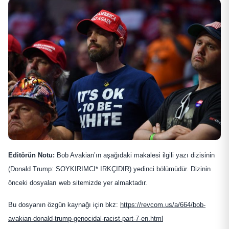
Editörün Notu:
Bob Avakian’ın aşağıdaki makalesi ilgili yazı dizisinin
(Donald Trump: SOYKIRIMCI* IRKÇIDIR) yedinci bölümüdür. Dizinin
önceki dosyaları web sitemizde yer almaktadır.
Bu dosyanın özgün kaynağı için bkz:
https://revcom.us/a/664/bob-
avakian-donald-trump-genocidal-racist-part-7-en.html