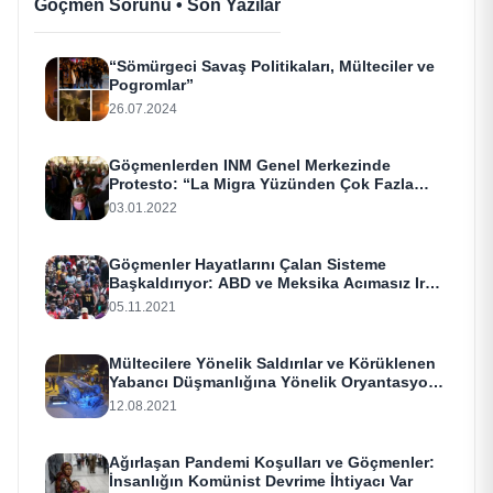
Göçmen Sorunu • Son Yazılar
“Sömürgeci Savaş Politikaları, Mülteciler ve
Pogromlar”
26.07.2024
Göçmenlerden INM Genel Merkezinde
Protesto: “La Migra Yüzünden Çok Fazla
Saldırıya Maruz Kaldık!”
03.01.2022
Göçmenler Hayatlarını Çalan Sisteme
Başkaldırıyor: ABD ve Meksika Acımasız Irkçı
Baskıyı Yoğunlaştırıyor. Göçmenlerin Haklı
05.11.2021
İsyanı
Mültecilere Yönelik Saldırılar ve Körüklenen
Yabancı Düşmanlığına Yönelik Oryantasyon
Notları:
12.08.2021
Ağırlaşan Pandemi Koşulları ve Göçmenler:
İnsanlığın Komünist Devrime İhtiyacı Var