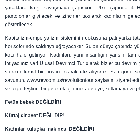
yasaklara karşı savaşmaya çağırıyor! Ülke çapında 4 Ha
pantolonlar giyilecek ve zincirler takılarak kadınların gel
gösterilecek.
Kapitalizm-emperyalizm sisteminin dokusuna patriyarka (ata
her seferinde saldırıya uğrayacaktır. Şu an dünya çapında yü
kötü hale getiriyor. Kadınları, yani insanlığın yarısını ta
ihtiyacımız var! Ulusal Devrimci Tur olarak bizler bu devrim
sürecin temel bir unsuru olarak ele alıyoruz. Salı günü s
savunun. www.revcom.us/revolutiontour sayfasını ziyaret edin
ve özgürleştirici bir gelecek için mücadeleye, kutlamaya ve p
Fetüs bebek DEĞİLDİR!
Kürtaj cinayet DEĞİLDİR!
Kadınlar kuluçka makinesi DEĞİLDİR!