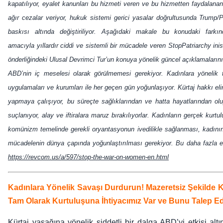
kapatılıyor, eyalet kanunları bu hizmeti veren ve bu hizmetten faydalanan 
ağır cezalar veriyor, hukuk sistemi gerici yasalar doğrultusunda Trump/P
baskısı altında değiştiriliyor. Aşağıdaki makale bu konudaki farkınd
amacıyla yıllardır ciddi ve sistemli bir mücadele veren StopPatriarchy in
önderliğindeki Ulusal Devrimci Tur’un konuya yönelik güncel açıklamalarını
ABD’nin iç meselesi olarak görülmemesi gerekiyor. Kadınlara yönelik te
uygulamaları ve kurumları ile her geçen gün yoğunlaşıyor. Kürtaj hakkı el
yapmaya çalışıyor, bu süreçte sağlıklarından ve hatta hayatlarından oluy
suçlanıyor, alay ve iftiralara maruz bırakılıyorlar. Kadınların gerçek kur
komünizm temelinde gerekli oryantasyonun ivedilikle sağlanması, kadının
mücadelenin dünya çapında yoğunlaştırılması gerekiyor. Bu daha fazla e
https://revcom.us/a/597/stop-the-war-on-women-en.html
Kadınlara Yönelik Savaşı Durdurun! Mazeretsiz Şekilde K
Tam Olarak Kurtuluşuna İhtiyacımız Var ve Bunu Talep E
Kürtaj yasağına yönelik şiddetli bir dalga ABD’yi etkisi al