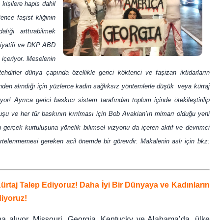
kişilere hapis dahil
ence faşist kliğinin
alığı arttırabilmek
isiyatifi ve DKP ABD
 içeriyor. Meselenin
hditler dünya çapında özellikle gerici köktenci ve faşizan iktidarların
inden alındığı için yüzlerce kadın sağlıksız yöntemlerle düşük veya kürtaj
or! Ayrıca gerici baskıcı sistem tarafından toplum içinde ötekileştirilip
tuluşu ve her tür baskının kırılması için Bob Avakian’ın mimarı olduğu yeni
 gerçek kurtuluşuna yönelik bilimsel vizyonu da içeren aktif ve devrimci
rtelenmemesi gereken acil önemde bir görevdir. Makalenin aslı için bkz:
ürtaj Talep Ediyoruz! Daha İyi Bir Dünyaya ve Kadınların
diyoruz!
tına alıyor. Missouri, Georgia, Kentucky ve Alabama’da, ülke