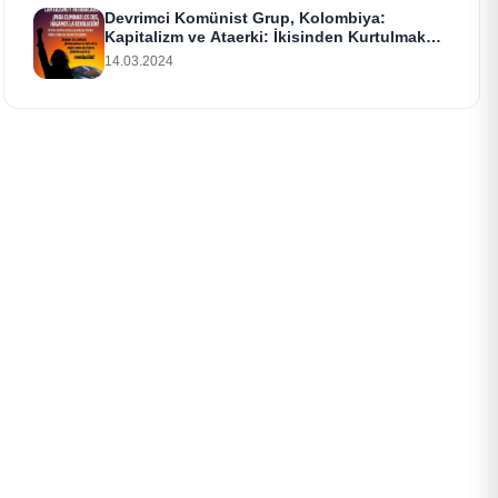
Devrimci Komünist Grup, Kolombiya:
Kapitalizm ve Ataerki: İkisinden Kurtulmak
İçin Devrim Yapalım!
14.03.2024