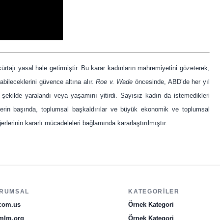
rtajı yasal hale getirmiştir. Bu karar kadınların mahremiyetini gözeterek,
abileceklerini güvence altına alır.
Roe v. Wade
öncesinde, ABD’de her yıl
i şekilde yaralandı veya yaşamını yitirdi. Sayısız kadın da istemedikleri
’lerin başında, toplumsal başkaldırılar ve büyük ekonomik ve toplumsal
erlerinin kararlı mücadeleleri bağlamında kararlaştırılmıştır.
RUMSAL
KATEGORILER
com.us
Örnek Kategori
mlm.org
Örnek Kategori