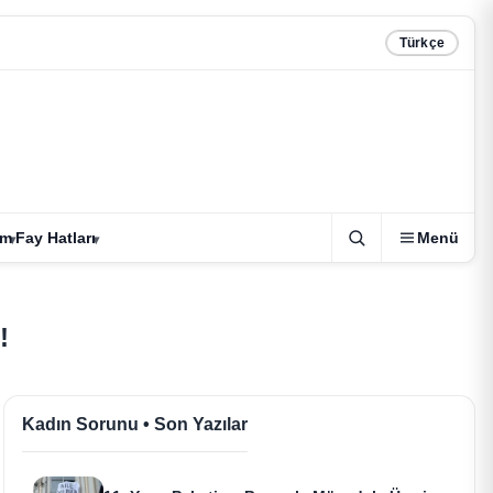
Türkçe
zm
Fay Hatları
Menü
!
Kadın Sorunu • Son Yazılar