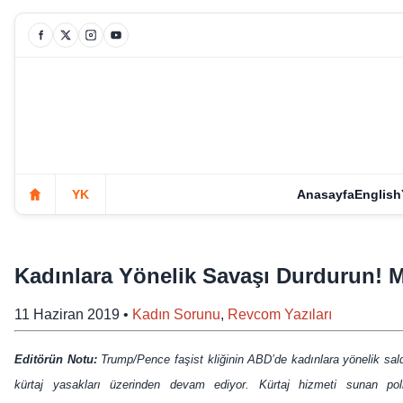
YK
Anasayfa
English
Kadınlara Yönelik Savaşı Durdurun! M
11 Haziran 2019
•
Kadın Sorunu
,
Revcom Yazıları
Editörün Notu:
Trump/Pence faşist kliğinin ABD’de kadınlara yönelik saldır
kürtaj yasakları üzerinden devam ediyor. Kürtaj hizmeti sunan polik