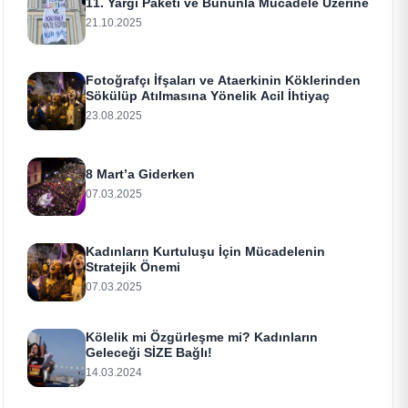
11. Yargı Paketi ve Bununla Mücadele Üzerine
21.10.2025
Fotoğrafçı İfşaları ve Ataerkinin Köklerinden
Sökülüp Atılmasına Yönelik Acil İhtiyaç
23.08.2025
8 Mart’a Giderken
07.03.2025
Kadınların Kurtuluşu İçin Mücadelenin
Stratejik Önemi
07.03.2025
Kölelik mi Özgürleşme mi? Kadınların
Geleceği SİZE Bağlı!
14.03.2024