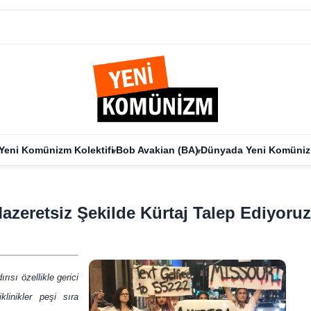
Yeni Komünizm Kolektifi
Bob Avakian (BA)
Dünyada Yeni Komüni
azeretsiz Şekilde Kürtaj Talep Ediyoruz
ısı özellikle gerici
linikler peşi sıra