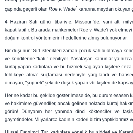
*
çapında geçerli olan
Roe v. Wade
kararına meydan okuyan g
4 Haziran Salı günü itibariyle, Missouri’de, yani altı mily
kapatılabilir. Bu arada mahkemeler Roe v. Wade’i yok etmeyi 
doğum kontrol yöntemlerini hedeflerine almış bulunuyorlar.
Bir düşünün: Sırt istedikleri zaman çocuk sahibi olmaya kendil
ve kendilerine “katil” deniliyor. Yasalaşan kanunlar yalnızc
kürtaj yapan kadınlara ve bu hizmeti sağlayan kişilere ceza 
tehlikeye atma” suçlaması nedeniyle yargılandı ve hapsed
olmayan, “şüpheli” şekilde düşük yapan vb. kişileri de kapsaya
Her ne kadar bu şekilde gösterilmese de, bu durum esasen kadın
ve hakimlere güvendiler, ancak gelinen noktada kürtaj hakkına 
görün! Dünyanın her yanında dinci köktenciler ve faşis
gayretindeler. Milyarlarca kadının kaderi bizim yaptıklarımız 
Ulusal Devrimci Tur, kadınlara yönelik bu şiddeti ve Karan