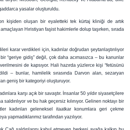
addarca yasalar oluşturuldu.
on kişiden oluşan bir eyaletteki tek kürtaj kliniği de artık
amaçlayan Hıristiyan faşist hakimlerle dolup taşırken, sırada
eri karar verdikleri için, kadınlar doğrudan şeytanlaştırılıyor
a bir “geriye gidiş” değil, çok daha acımasızca – bu kanunlar
verilmesini de kapsıyor. Hali hazırda yüzlerce kişi “fetüsünü
ildi – bunlar, hamilelik sırasında Darvon alan, sezaryan
n geniş bir kategoriyi oluşturuyor.
lara karşı açık bir savaştır. İnsanlar 50 yıldır siyasetçilere
saldırılıyor ve bu hak geçersiz kılınıyor. Gelinen noktayı bir
tler kadınları geleneksel itaatkar konumlara geri çekme
veya yapmadıklarımız tarafından yazılıyor.
lık Çağ saldırılarını kabul etmeyen herkesi ayağa kalkıp bu