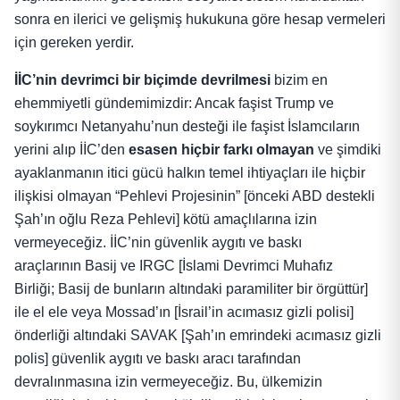
sonra en ilerici ve gelişmiş hukukuna göre hesap vermeleri
için gereken yerdir.
İİC’nin devrimci bir biçimde devrilmesi
bizim en
ehemmiyetli gündemimizdir: Ancak faşist Trump ve
soykırımcı Netanyahu’nun desteği ile faşist İslamcıların
yerini alıp İİC’den
esasen hiçbir farkı olmayan
ve şimdiki
ayaklanmanın itici gücü halkın temel ihtiyaçları ile hiçbir
ilişkisi olmayan “Pehlevi Projesinin” [önceki ABD destekli
Şah’ın oğlu Reza Pehlevi] kötü amaçlılarına izin
vermeyeceğiz. İİC’nin güvenlik aygıtı ve baskı
araçlarının Basij ve IRGC [İslami Devrimci Muhafız
Birliği; Basij de bunların altındaki paramiliter bir örgüttür]
ile el ele veya Mossad’ın [İsrail’in acımasız gizli polisi]
önderliği altındaki SAVAK [Şah’ın emrindeki acımasız gizli
polis] güvenlik aygıtı ve baskı aracı tarafından
devralınmasına izin vermeyeceğiz. Bu, ülkemizin