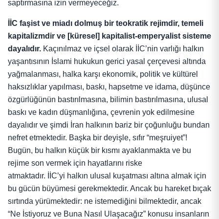
saptırmasına izin vermeyeceğiz.
İİC faşist ve miadı dolmuş bir teokratik rejimdir, temeli
kapitalizmdir ve [küresel] kapitalist-emperyalist sisteme
dayalıdır.
Kaçınılmaz ve içsel olarak İİC’nin varlığı halkın
yaşantısının İslami hukukun gerici yasal çerçevesi altında
yağmalanması, halka karşı ekonomik, politik ve kültürel
haksızlıklar yapılması, baskı, hapsetme ve idama, düşünce
özgürlüğünün bastırılmasına, bilimin bastırılmasına, ulusal
baskı ve kadın düşmanlığına, çevrenin yok edilmesine
dayalıdır ve şimdi İran halkının bariz bir çoğunluğu bundan
nefret etmektedir. Başka bir deyişle, sıfır “meşruiyet”!
Bugün, bu halkın küçük bir kısmı ayaklanmakta ve bu
rejime son vermek için hayatlarını riske
atmaktadır. İİC’yi halkın ulusal kuşatması altına almak için
bu gücün büyümesi gerekmektedir. Ancak bu hareket bıçak
sırtında yürümektedir: ne istemediğini bilmektedir, ancak
“Ne İstiyoruz ve Buna Nasıl Ulaşacağız” konusu insanların