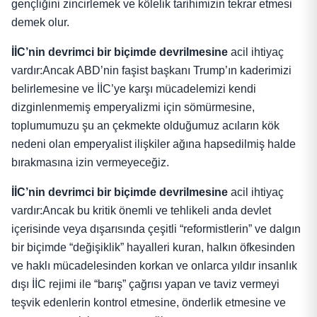
gençliğini zincirlemek ve kölelik tarihimizin tekrar etmesi
demek olur.
İİC’nin
devrimci bir biçimde devrilmesine
acil ihtiyaç
vardır:Ancak ABD’nin faşist başkanı Trump’ın kaderimizi
belirlemesine ve İİC’ye karşı mücadelemizi kendi
dizginlenmemiş emperyalizmi için sömürmesine,
toplumumuzu şu an çekmekte olduğumuz acıların kök
nedeni olan emperyalist ilişkiler ağına hapsedilmiş halde
bırakmasına izin vermeyeceğiz.
İİC’nin
devrimci bir biçimde devrilmesine
acil ihtiyaç
vardır:Ancak bu kritik önemli ve tehlikeli anda devlet
içerisinde veya dışarısında çeşitli “reformistlerin” ve dalgın
bir biçimde “değişiklik” hayalleri kuran, halkın öfkesinden
ve haklı mücadelesinden korkan ve onlarca yıldır insanlık
dışı İİC rejimi ile “barış” çağrısı yapan ve taviz vermeyi
teşvik edenlerin kontrol etmesine, önderlik etmesine ve