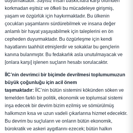
duyulmaktadır. Sayısız insan baskıcılara karşı ölümden
korkmadan eşitsiz ve öfkeli bu mücadeleye girişmiş,
yaşam ve özgürlük için haykırmaktadır. Bu ülkenin
çocukları yaşamlarını sürdürebilmek ve insana değer
anlamlı bir hayat yaşayabilmek için taleplerini en ön
cepheden duyurmaktadır. Bu özgürleşme için kendi
hayatlarını taahhüt etmişlerdir ve sokaklar bu gençlerin
kanına bulanmıştır. Bu fedakarlık asla unutulmayacak ve
[onlara karşı] işlenen suçların hesabı sorulacaktır.
İİC’nin
devrimci bir biçimde devrilmesi toplumumuzun
büyük çoğunluğu için acil önem
taşımaktadır:
İİC’nin bütün sistemini kökünden söken ve
temelden farklı bir politik, ekonomik ve toplumsal sistemi
inşa edecek bir devrim bizim ezilmiş ve sömürülmüş
halkımızın kısa ve uzun vadeli çıkarlarına hizmet edecektir.
Bu devrim bu suçluların ve onların bütün ekonomik,
bürokratik ve askeri aygıtlarını ezecek; bütün halkın