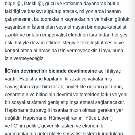
bilgeliği, istekliliği, gücü ve katkısına dayanarak bütün
fakirliği ve baskıyı süpürüp atacak, milyonlarca insanın
çalışmasının, bu toprakların kaynaklarının ve halkın günlük
yaşantısının İslami olan veya olmayan bir mega-kapitalist
azınlık ve onların emperyalist efendileri tarafından her şeyi
eski haliyle devam ettirme isteğiyle tekelleştirilmesini ve
kontrol altına alınmasına izin vermeyecektir. Hayır, buna
izin vermeyeceğiz!
İİC’nin
devrimci bir biçimde devrilmesine
acil ihtiyaç
vardır: Hapishane kapılarını kıracak ve yakalanmış
savaşçıları özgür bırakacak, böylelikle onların gücünün,
cesaretinin ve bilincinin devrimi ve temelden farklı ve yeni
bir sosyalist sistemi genişletip inşa etmesi sağlanacaktır.
Hapishane bu sevgili insanlarımızın olması gereken yer
değildir. Hapishane, Hümeyni[İran’ın “Yüce Lideri”]
ve İİC’nin politik, güvenlik, askeri ve ekonomik
yağmacılarının gelecekteki sosyalist sistem kurulduktan