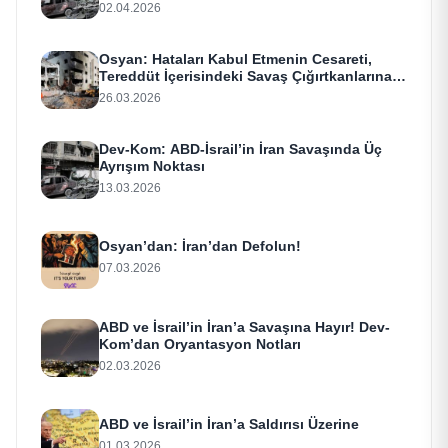
02.04.2026
Osyan: Hataları Kabul Etmenin Cesareti,
Tereddüt İçerisindeki Savaş Çığırtkanlarına
Bir Çağrı
26.03.2026
Dev-Kom: ABD-İsrail’in İran Savaşında Üç
Ayrışım Noktası
13.03.2026
Osyan’dan: İran’dan Defolun!
07.03.2026
ABD ve İsrail’in İran’a Savaşına Hayır! Dev-
Kom’dan Oryantasyon Notları
02.03.2026
ABD ve İsrail’in İran’a Saldırısı Üzerine
01.03.2026