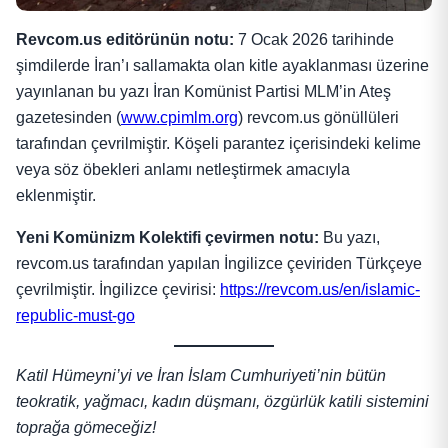
Revcom.us editörünün notu:
7 Ocak 2026 tarihinde
şimdilerde İran’ı sallamakta olan kitle ayaklanması üzerine
yayınlanan bu yazı İran Komünist Partisi MLM’in Ateş
gazetesinden (
www.cpimlm.org
) revcom.us gönüllüleri
tarafından çevrilmiştir. Köşeli parantez içerisindeki kelime
veya söz öbekleri anlamı netleştirmek amacıyla
eklenmiştir.
Yeni Komünizm Kolektifi çevirmen notu:
Bu yazı,
revcom.us tarafından yapılan İngilizce çeviriden Türkçeye
çevrilmiştir. İngilizce çevirisi:
https://revcom.us/en/islamic-
republic-must-go
Katil
Hümeyni’yi
ve İran İslam Cumhuriyeti’nin bütün
teokratik, yağmacı, kadın düşmanı, özgürlük katili sistemini
toprağa gömeceğiz!