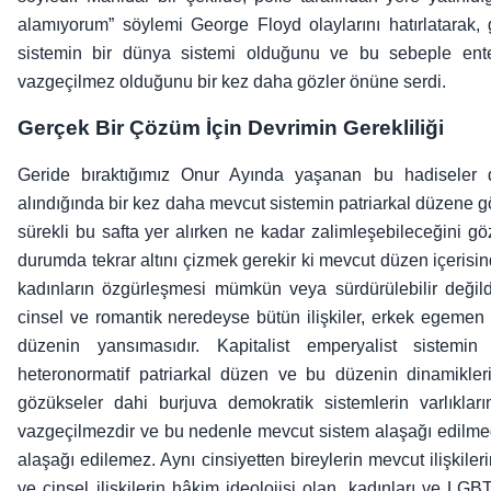
alamıyorum” söylemi George Floyd olaylarını hatırlatarak, 
sistemin bir dünya sistemi olduğunu ve bu sebeple ente
vazgeçilmez olduğunu bir kez daha gözler önüne serdi.
Gerçek Bir Çözüm İçin Devrimin Gerekliliği
Geride bıraktığımız Onur Ayında yaşanan bu hadiseler di
alındığında bir kez daha mevcut sistemin patriarkal düzene 
sürekli bu safta yer alırken ne kadar zalimleşebileceğini gö
durumda tekrar altını çizmek gerekir ki mevcut düzen içerisi
kadınların özgürleşmesi mümkün veya sürdürülebilir değil
cinsel ve romantik neredeyse bütün ilişkiler, erkek egemen i
düzenin yansımasıdır. Kapitalist emperyalist sistem
heteronormatif patriarkal düzen ve bu düzenin dinamikleri,
gözükseler dahi burjuva demokratik sistemlerin varlıkların
vazgeçilmezdir ve bu nedenle mevcut sistem alaşağı edilme
alaşağı edilemez. Aynı cinsiyetten bireylerin mevcut ilişkile
ve cinsel ilişkilerin hâkim ideolojisi olan, kadınları ve LGBT