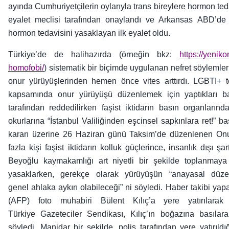
ayında Cumhuriyetçilerin oylarıyla trans bireylere hormon te
eyalet meclisi tarafından onaylandı ve Arkansas ABD’de 
hormon tedavisini yasaklayan ilk eyalet oldu.
Türkiye’de de
halihazırda
(örneğin bkz:
https://yenik
homofobi/
) sistematik bir biçimde uygulanan nefret söylemleri
onur yürüyüşlerinden hemen önce vites arttırdı. LGBTI+ t
kapsamında onur yürüyüşü düzenlemek için yaptıkları baş
tarafından reddedilirken faşist iktidarın basın organların
okurlarına “İstanbul Valiliğinden eşcinsel sapkınlara ret!” ba
kararı üzerine 26 Haziran günü Taksim’de düzenlenen On
fazla kişi faşist iktidarın kolluk güçlerince, insanlık dışı şar
Beyoğlu kaymakamlığı art niyetli bir şekilde toplanmaya
yasaklarken, gerekçe olarak
yürüyüşün “anayasal düze
genel ahlaka aykırı olabileceği” ni söyledi. Haber
takibi yap
(AFP) foto muhabiri Bülent Kılıç’a yere yatırılarak 
Türkiye Gazeteciler Sendikası, Kılıç’ın boğazına basılarak
söyledi. Manidar bir şekilde, polis tarafından yere yatırıldı