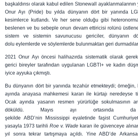
başkaldırısı olarak kabul edilen Stonewall ayaklanmalarının
Onur Ayı (Pride) bu yılda dünyanın dört bir yanında LGBT
kesimlerce kutlandı. Ve her sene olduğu gibi heteronorma
beslenen ve
bu sebeple onun devam ettiricisi rolünü üstlene
sistem ve sistemi
n savunucusu gericiler, dünyanın dö
dolu eylemlerde ve söylemlerde bulunmaktan geri durmadıla
2021 Onur Ayı öncesi halihazırda sistematik olarak gerek 
gerici bireyler
tarafından uygulanan LGBTI+ ve kadın düş
iyice ayyuka çıkmıştı.
Bu dünyanın dört bir yanında tezahür etmekteydi; örneğin
ayında anayasa mahkemesi kararı ile kürtajı neredeyse 
Ocak ayında yasanın resmen yürürlüğe sokulmasının ard
döküldü.
Mayıs ayı ortasında da
şekilde ABD’nin Mississippi eyaletinde faşist Cumhuriyetç
yasayla 1973 tarihli
Roe v. Wade
kararı ile güvenceye alınan
yıl sonra tekrar tartışmaya açıldı. Yine ABD’de Arkansa