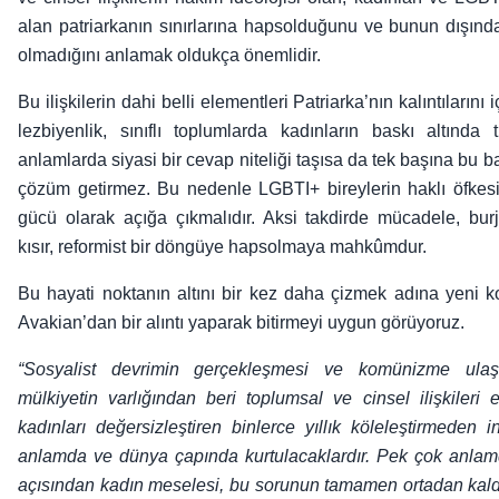
alan patriarkanın sınırlarına hapsolduğunu ve bunun dışı
olmadığını anlamak oldukça önemlidir.
Bu ilişkilerin dahi belli elementleri Patriarka’nın kalıntılarını 
lezbiyenlik, sınıflı toplumlarda kadınların baskı altında t
anlamlarda siyasi bir cevap niteliği taşısa da tek başına bu 
çözüm getirmez. Bu nedenle LGBTI+ bireylerin haklı öfkes
gücü olarak açığa çıkmalıdır. Aksi takdirde mücadele, bu
kısır, reformist bir döngüye hapsolmaya mahkûmdur.
Bu hayati noktanın altını bir kez daha çizmek adına yeni
Avakian’dan bir alıntı yaparak bitirmeyi uygun görüyoruz.
“Sosyalist devrimin gerçekleşmesi ve komünizme ulaşm
mülkiyetin varlığından beri toplumsal ve cinsel ilişkileri
kadınları değersizleştiren binlerce yıllık köleleştirmeden 
anlamda ve dünya çapında kurtulacaklardır. Pek çok anlamd
açısından kadın meselesi, bu sorunun tamamen ortadan kaldır