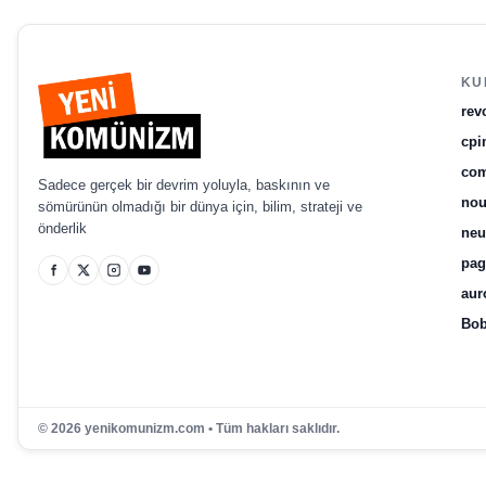
KU
rev
cpi
com
Sadece gerçek bir devrim yoluyla, baskının ve
no
sömürünün olmadığı bir dünya için, bilim, strateji ve
önderlik
ne
pag
aur
Bob
© 2026 yenikomunizm.com • Tüm hakları saklıdır.