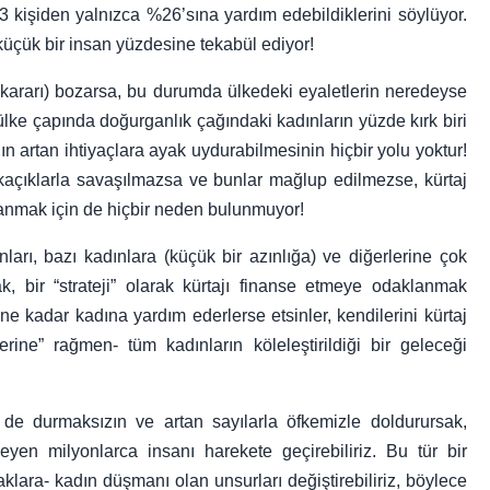
3 kişiden yalnızca %26’sına yardım edebildiklerini söylüyor.
küçük bir insan yüzdesine tekabül ediyor!
an kararı) bozarsa, bu durumda ülkedeki eyaletlerin neredeyse
 ülke çapında doğurganlık çağındaki kadınların yüzde kırk biri
ının artan ihtiyaçlara ayak uydurabilmesinin hiçbir yolu yoktur!
t kaçıklarla savaşılmazsa ve bunlar mağlup edilmezse, kürtaj
inanmak için de hiçbir neden bulunmuyor!
nları, bazı kadınlara (küçük bir azınlığa) ve diğerlerine çok
, bir “strateji” olarak kürtajı finanse etmeye odaklanmak
 ne kadar kadına yardım ederlerse etsinler, kendilerini kürtaj
tlerine” rağmen- tüm kadınların köleleştirildiği bir geleceği
 de durmaksızın ve artan sayılarla öfkemizle doldurursak,
meyen milyonlarca insanı harekete geçirebiliriz. Bu tür bir
klara- kadın düşmanı olan unsurları değiştirebiliriz, böylece