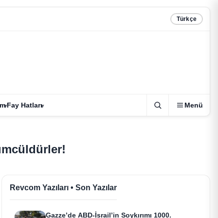
Türkçe
zm
Fay Hatları
Menü
lümcüldürler!
Revcom Yazıları • Son Yazılar
Gazze’de ABD-İsrail’in Soykırımı 1000.