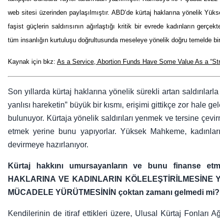
web sitesi üzerinden paylaşılmıştır. ABD’de kürtaj haklarına yönelik Yü
faşist güçlerin saldırısının ağırlaştığı kritik bir evrede kadınların gerçe
tüm insanlığın kurtuluşu doğrultusunda meseleye yönelik doğru temelde b
Kaynak için bkz:
As a Service, Abortion Funds Have Some Value As a “Str
Son yıllarda kürtaj haklarına yönelik sürekli artan saldırılar
yanlısı hareketin” büyük bir kısmı, erişimi gittikçe zor hale g
bulunuyor. Kürtaja yönelik saldırıları yenmek ve tersine çevir
etmek yerine bunu yapıyorlar. Yüksek Mahkeme, kadınları
devirmeye hazırlanıyor.
Kürtaj hakkını umursayanların ve bunu finanse 
HAKLARINA VE KADINLARIN KÖLELEŞTİRİLMESİNE 
MÜCADELE YÜRÜTMESİNİN çoktan zamanı gelmedi mi?
Kendilerinin de itiraf ettikleri üzere, Ulusal Kürtaj Fonları