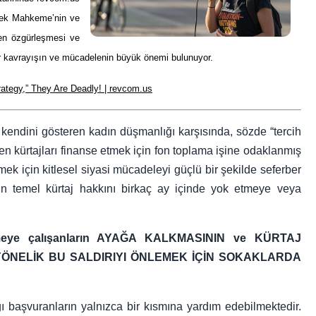
ksek Mahkeme’nin ve
kten özgürleşmesi ve
ir kavrayışın ve mücadelenin büyük önemi bulunuyor.
ategy,” They Are Deadly! | revcom.us
la kendini gösteren kadın düşmanlığı karşısında, sözde “tercih
elen kürtajları finanse etmek için fon toplama işine odaklanmış
mek için kitlesel siyasi mücadeleyi güçlü bir şekilde seferber
n temel kürtaj hakkını birkaç ay içinde yok etmeye veya
etmeye çalışanların AYAĞA KALKMASININ ve KÜRTAJ
YÖNELİK BU SALDIRIYI ÖNLEMEK İÇİN SOKAKLARDA
 Ağı başvuranların yalnızca bir kısmına yardım edebilmektedir.