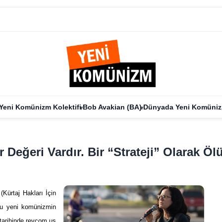
Yeni Komünizm Kolektifi
Bob Avakian (BA)
Dünyada Yeni Komüni
r Değeri Vardır. Bir “Strateji” Olarak Ö
Kürtaj Hakları İçin
uğu yeni komünizmin
 tarihinde revcom.us