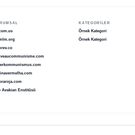
RUMSAL
KATEGORILER
com.us
Örnek Kategori
mlm.org
Örnek Kategori
rev.co
uveaucommunisme.com
uerkommunismus.com
inavermelha.com
oraroja.com
 Avakian Enstitüsü