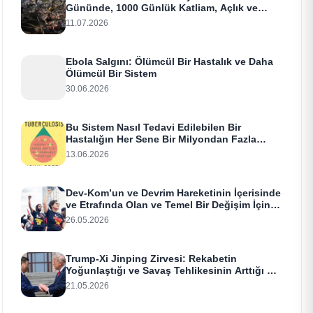
Gününde, 1000 Günlük Katliam, Açlık ve
Terör
11.07.2026
Ebola Salgını: Ölümcül Bir Hastalık ve Daha
Ölümcül Bir Sistem
30.06.2026
Bu Sistem Nasıl Tedavi Edilebilen Bir
Hastalığın Her Sene Bir Milyondan Fazla
İnsanı Öldürmesine İzin Veriyor
13.06.2026
Dev-Kom’un ve Devrim Hareketinin İçerisinde
ve Etrafında Olan ve Temel Bir Değişim İçin
Aç Olan Herkes İçin
26.05.2026
Trump-Xi Jinping Zirvesi: Rekabetin
Yoğunlaştığı ve Savaş Tehlikesinin Arttığı Bir
Dönemde Yüksek Riskli Diplomasi
21.05.2026