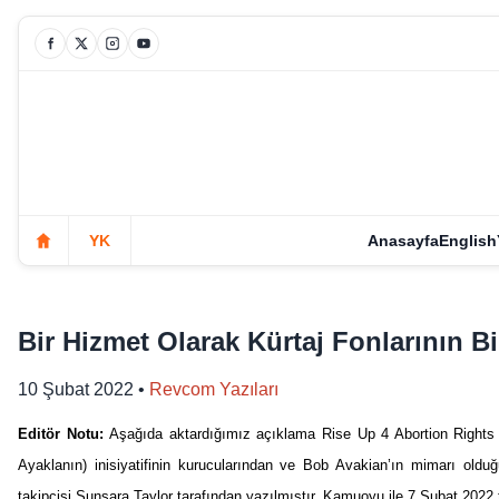
YK
Anasayfa
English
Bir Hizmet Olarak Kürtaj Fonlarının Bi
10 Şubat 2022
•
Revcom Yazıları
Editör Notu:
Aşağıda aktardığımız açıklama Rise Up 4 Abortion Rights (
Ayaklanın) inisiyatifinin kurucularından ve Bob Avakian’ın mimarı old
takipçisi Sunsara Taylor tarafından yazılmıştır. Kamuoyu ile 7 Şubat 2022