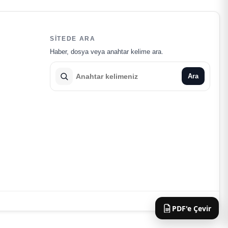
SITEDE ARA
Haber, dosya veya anahtar kelime ara.
Ara
Yukarı ↑
PDF'e Çevir