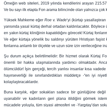
Örneğin web siteleri, 2019 yılında kendilerini arayan 215.57
Ve bu sayı ilk etapta Fon arama bilincinde olan yalnızca çok 
Yüksek Mahkeme eğer
Roe v. Wade
‘yi (kürtajı yasallaştır
yarısında yasal kürtaj derhal ortadan kaldırılacaktır. Böylece
en yakın kürtaj kliniğinin kapatıldığını görecek! Kürtaj fonlar
Ve eğer kürtaja yönelik bu saldırıyı yürüten Hristiyan faşis
fonlarına anlamlı bir ölçekte ve uzun süre izin verileceğine 
Şu durum açıkça belirtilmelidir: Bir hizmet olarak Kürtaj Fo
önemli bir hakka ulaşmalarında yardımcı olmaktadır. Ancak
ölümcüldür! İşin gerçeği, tercih yanlısı insanlar kısa vadede
hayırseverliği ile sınırlandırdıkları müddetçe -“en iyi niye
kolaylaştıracaklardır.
Buna karşılık, eğer sokakları sadece bir günlüğüne değil
uyanabilir ve kadınların geri plana itildiğini görmek iste
mücadele yoluyla, tüm siyasi atmosferi ve -Yargıtay’dan soka